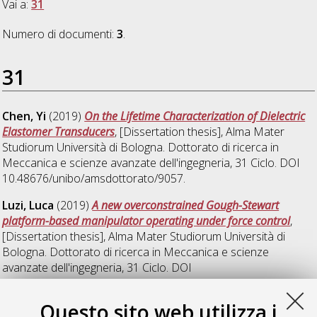
Vai a:
31
Numero di documenti:
3
.
31
Chen, Yi
(2019)
On the Lifetime Characterization of Dielectric
Elastomer Transducers
, [Dissertation thesis], Alma Mater
Studiorum Università di Bologna. Dottorato di ricerca in
Meccanica e scienze avanzate dell'ingegneria
, 31 Ciclo. DOI
10.48676/unibo/amsdottorato/9057.
Luzi, Luca
(2019)
A new overconstrained Gough-Stewart
platform-based manipulator operating under force control
,
[Dissertation thesis], Alma Mater Studiorum Università di
Bologna. Dottorato di ricerca in
Meccanica e scienze
avanzate dell'ingegneria
, 31 Ciclo. DOI
10.6092/unibo/amsdottorato/9025.
Questo sito web utilizza i
Mottola, Giovanni
(2019)
Dynamically Feasible Trajectories of