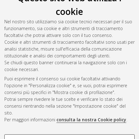
Fully-Constrained Cable-Suspended Parallel Robots
,
cookie
[Dissertation thesis], Alma Mater Studiorum Università di
Bologna. Dottorato di ricerca in
Meccanica e scienze
Nel nostro sito utilizziamo sia cookie tecnici necessari per il suo
avanzate dell'ingegneria
, 31 Ciclo. DOI
funzionamento, sia cookie e altri strumenti di tracciamento
10.6092/unibo/amsdottorato/9010.
facoltativi che potrai attivare solo con il tuo consenso.
Cookie e altri strumenti di tracciamento facoltativi sono usati per
Questa lista e' stata generata il
Wed Aug 5 20:39:39 2026
analisi statistiche, misure sull'efficacia della comunicazione
CEST
.
istituzionale e analisi dei comportamenti degli utenti.
Se chiudi questo banner continuerai la navigazione solo con i
cookie necessari.
Atom
Puoi esprimere il consenso sui cookie facoltativi attivando
Rss 1.0
l'opzione in "Personalizza cookie" e, se vuoi, potrai esprimere
consensi più specifici in "Mostra cookie di profilazione".
Rss 2.0
Potrai sempre rivedere le tue scelte e verificare lo stato dei
consensi rientrando nella sezione "Impostazione cookie" del
sito.
AMS Dottorato
Per maggiori informazioni
consulta la nostra Cookie policy
.
ISSN: 2038-7946
Servizio implementato e gestito da
AlmaDL
Impostazioni Cookie
COOKIE DI PROFILAZIONE -