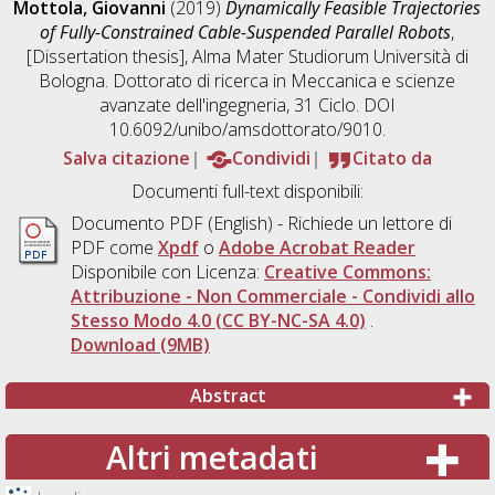
Mottola, Giovanni
(2019)
Dynamically Feasible Trajectories
of Fully-Constrained Cable-Suspended Parallel Robots
,
[Dissertation thesis], Alma Mater Studiorum Università di
Bologna. Dottorato di ricerca in
Meccanica e scienze
avanzate dell'ingegneria
, 31 Ciclo. DOI
10.6092/unibo/amsdottorato/9010.
Salva citazione
Condividi
Citato da
Documenti full-text disponibili:
Documento PDF
(English) - Richiede un lettore di
PDF come
Xpdf
o
Adobe Acrobat Reader
Disponibile con Licenza:
Creative Commons:
Attribuzione - Non Commerciale - Condividi allo
Stesso Modo 4.0 (CC BY-NC-SA 4.0)
.
Download (9MB)
Abstract
Altri metadati