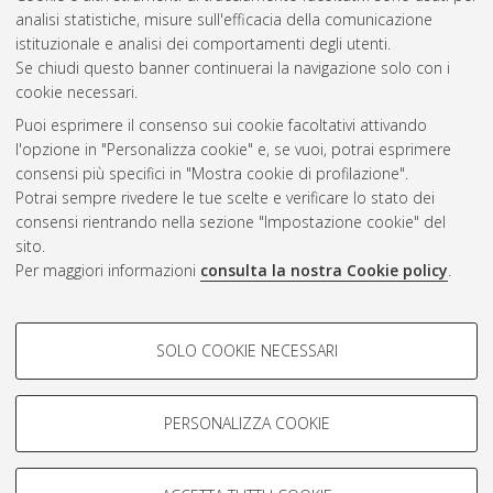
analisi statistiche, misure sull'efficacia della comunicazione
Questa lista e' stata generata il
Fri Aug 7 20:37:51 2026 CEST
.
istituzionale e analisi dei comportamenti degli utenti.
Se chiudi questo banner continuerai la navigazione solo con i
cookie necessari.
Atom
Puoi esprimere il consenso sui cookie facoltativi attivando
Rss 1.0
l'opzione in "Personalizza cookie" e, se vuoi, potrai esprimere
consensi più specifici in "Mostra cookie di profilazione".
Rss 2.0
Potrai sempre rivedere le tue scelte e verificare lo stato dei
consensi rientrando nella sezione "Impostazione cookie" del
AMS Dottorato
sito.
Per maggiori informazioni
consulta la nostra Cookie policy
.
ISSN: 2038-7946
Servizio implementato e gestito da
AlmaDL
Impostazioni Cookie
COOKIE DI PROFILAZIONE -
SOLO COOKIE NECESSARI
Informativa sulla privacy
FACOLTATIVI
Condizioni d’uso del sito
Si tratta di cookie utilizzati per analizzare le caratteristiche della
navigazione degli utenti, creare profili in base al loro comportamento
PERSONALIZZA COOKIE
sul sito, per analisi di marketing.
Mostra cookie di profilazione