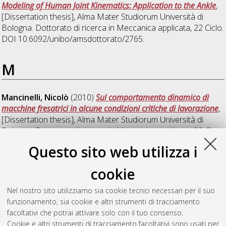
Modeling of Human Joint Kinematics: Application to the Ankle
,
[Dissertation thesis], Alma Mater Studiorum Università di
Bologna. Dottorato di ricerca in
Meccanica applicata
, 22 Ciclo.
DOI 10.6092/unibo/amsdottorato/2765.
M
Mancinelli, Nicolò
(2010)
Sul comportamento dinamico di
macchine fresatrici in alcune condizioni critiche di lavorazione
,
[Dissertation thesis], Alma Mater Studiorum Università di
Bologna. Dottorato di ricerca in
Meccanica applicata
, 22 Ciclo.
DOI 10.6092/unibo/amsdottorato/2666.
Questo sito web utilizza i
Meli, Enrico
(2010)
Modellazione multibody di veicoli
cookie
ferroviari: sviluppo ed implementazione di modelli innovativi
per l'analisi del contatto ruota - rotaia
, [Dissertation thesis],
Nel nostro sito utilizziamo sia cookie tecnici necessari per il suo
Alma Mater Studiorum Università di Bologna. Dottorato di
funzionamento, sia cookie e altri strumenti di tracciamento
ricerca in
Meccanica applicata
, 22 Ciclo. DOI
facoltativi che potrai attivare solo con il tuo consenso.
10.6092/unibo/amsdottorato/2281.
Cookie e altri strumenti di tracciamento facoltativi sono usati per