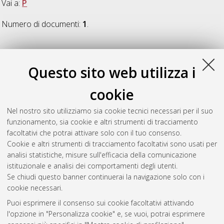
Vai a:
P
Numero di documenti:
1
.
P
Questo sito web utilizza i
Palermo, Michele
(2014)
La risposta sismica di elementi
cookie
portanti bidimensionali
, [Dissertation thesis], Alma Mater
Studiorum Università di Bologna. Dottorato di ricerca in
Nel nostro sito utilizziamo sia cookie tecnici necessari per il suo
Ingegneria civile e ambientale
, 26 Ciclo. DOI
funzionamento, sia cookie e altri strumenti di tracciamento
10.6092/unibo/amsdottorato/6615.
facoltativi che potrai attivare solo con il tuo consenso.
Cookie e altri strumenti di tracciamento facoltativi sono usati per
Questa lista e' stata generata il
Sat Aug 8 20:38:38 2026
analisi statistiche, misure sull'efficacia della comunicazione
CEST
.
istituzionale e analisi dei comportamenti degli utenti.
Se chiudi questo banner continuerai la navigazione solo con i
cookie necessari.
Atom
Puoi esprimere il consenso sui cookie facoltativi attivando
Rss 1.0
l'opzione in "Personalizza cookie" e, se vuoi, potrai esprimere