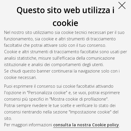
Numero di documenti:
1
.
Questo sito web utilizza i
Palermo, Michele
(2014)
La risposta sismica di elementi
cookie
portanti bidimensionali
, [Dissertation thesis], Alma Mater
Studiorum Università di Bologna. Dottorato di ricerca in
Nel nostro sito utilizziamo sia cookie tecnici necessari per il suo
Ingegneria civile e ambientale
, 26 Ciclo. DOI
funzionamento, sia cookie e altri strumenti di tracciamento
10.6092/unibo/amsdottorato/6615.
facoltativi che potrai attivare solo con il tuo consenso.
Cookie e altri strumenti di tracciamento facoltativi sono usati per
Questa lista e' stata generata il
Wed Aug 5 20:38:40 2026
analisi statistiche, misure sull'efficacia della comunicazione
CEST
.
istituzionale e analisi dei comportamenti degli utenti.
Se chiudi questo banner continuerai la navigazione solo con i
cookie necessari.
Atom
Puoi esprimere il consenso sui cookie facoltativi attivando
Rss 1.0
l'opzione in "Personalizza cookie" e, se vuoi, potrai esprimere
consensi più specifici in "Mostra cookie di profilazione".
Rss 2.0
Potrai sempre rivedere le tue scelte e verificare lo stato dei
consensi rientrando nella sezione "Impostazione cookie" del
AMS Dottorato
sito.
Per maggiori informazioni
consulta la nostra Cookie policy
.
ISSN: 2038-7946