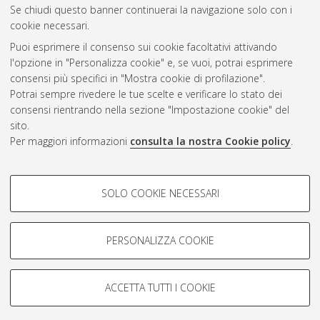
Se chiudi questo banner continuerai la navigazione solo con i
cookie necessari.
Atom
Puoi esprimere il consenso sui cookie facoltativi attivando
Rss 1.0
l'opzione in "Personalizza cookie" e, se vuoi, potrai esprimere
consensi più specifici in "Mostra cookie di profilazione".
Rss 2.0
Potrai sempre rivedere le tue scelte e verificare lo stato dei
consensi rientrando nella sezione "Impostazione cookie" del
AMS Dottorato
sito.
Per maggiori informazioni
consulta la nostra Cookie policy
.
ISSN: 2038-7946
Servizio implementato e gestito da
AlmaDL
Impostazioni Cookie
COOKIE DI PROFILAZIONE -
SOLO COOKIE NECESSARI
Informativa sulla privacy
FACOLTATIVI
Condizioni d’uso del sito
Si tratta di cookie utilizzati per analizzare le caratteristiche della
navigazione degli utenti, creare profili in base al loro comportamento
PERSONALIZZA COOKIE
sul sito, per analisi di marketing.
Mostra cookie di profilazione
ACCETTA TUTTI I COOKIE
Google/Youtube Video
© ALMA MATER STUDIORUM - Università di Bologna, 2007-2026.
COOKIE TECNICI - NECESSARI
Facebook