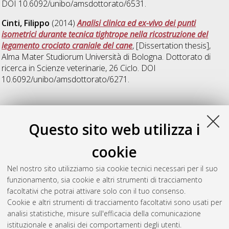
DOI 10.6092/unibo/amsdottorato/6531.
Cinti, Filippo
(2014)
Analisi clinica ed ex-vivo dei punti
isometrici durante tecnica tightrope nella ricostruzione del
legamento crociato craniale del cane
, [Dissertation thesis],
Alma Mater Studiorum Università di Bologna. Dottorato di
ricerca in
Scienze veterinarie
, 26 Ciclo. DOI
10.6092/unibo/amsdottorato/6271.
L
Questo sito web utilizza i
Lukacs, Robert Mihai
(2014)
Clinicopathologic findings in
cookie
thoroughbred horses during a high speed – short term
competition
, [Dissertation thesis], Alma Mater Studiorum
Nel nostro sito utilizziamo sia cookie tecnici necessari per il suo
Università di Bologna. Dottorato di ricerca in
Scienze
funzionamento, sia cookie e altri strumenti di tracciamento
veterinarie
, 26 Ciclo. DOI 10.6092/unibo/amsdottorato/6453.
facoltativi che potrai attivare solo con il tuo consenso.
Cookie e altri strumenti di tracciamento facoltativi sono usati per
Questa lista e' stata generata il
Sat Aug 8 20:38:26 2026
analisi statistiche, misure sull'efficacia della comunicazione
CEST
.
istituzionale e analisi dei comportamenti degli utenti.