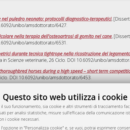
 nel puledro neonato: protocolli diagnostico-terapeutici
, [Disser
10.6092/unibo/amsdottorato/6427.
ticolare nella terapia dell'osteoartrosi di gomito nel cane
, [Disser
10.6092/unibo/amsdottorato/6531.
ometrici durante tecnica tightrope nella ricostruzione del legament
a in
Scienze veterinarie
, 26 Ciclo. DOI 10.6092/unibo/amsdottor
n thoroughbred horses during a high speed – short term competiti
Ciclo. DOI 10.6092/unibo/amsdottorato/6453.
Que
Questo sito web utilizza i cookie
 il suo funzionamento, sia cookie e altri strumenti di tracciamento faco
rato
ati per analisi statistiche, misure sull'efficacia della comunicazione is
-7946
on i cookie necessari.
mplementato e gestito da
AlmaDL
 l'opzione in "Personalizza cookie" e, se vuoi, potrai esprimere consens
ni Cookie