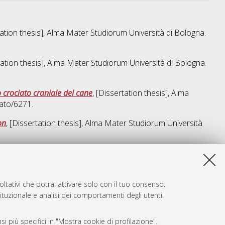
tation thesis], Alma Mater Studiorum Università di Bologna.
tation thesis], Alma Mater Studiorum Università di Bologna.
o crociato craniale del cane
, [Dissertation thesis], Alma
ato/6271.
on
, [Dissertation thesis], Alma Mater Studiorum Università
sta lista e' stata generata il
Fri Aug 7 20:38:09 2026 CEST
.
ltativi che potrai attivare solo con il tuo consenso.
tituzionale e analisi dei comportamenti degli utenti.
i più specifici in "Mostra cookie di profilazione".