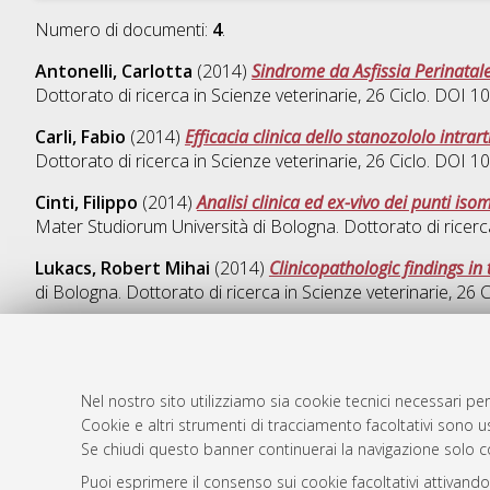
Numero di documenti:
4
.
Antonelli, Carlotta
(2014)
Sindrome da Asfissia Perinatale
Dottorato di ricerca in
Scienze veterinarie
, 26 Ciclo. DOI 
Carli, Fabio
(2014)
Efficacia clinica dello stanozololo intrar
Dottorato di ricerca in
Scienze veterinarie
, 26 Ciclo. DOI 
Cinti, Filippo
(2014)
Analisi clinica ed ex-vivo dei punti is
Mater Studiorum Università di Bologna. Dottorato di ricerc
Lukacs, Robert Mihai
(2014)
Clinicopathologic findings i
di Bologna. Dottorato di ricerca in
Scienze veterinarie
, 26 
Nel nostro sito utilizziamo sia cookie tecnici necessari per
AMS Dotto
Atom
Cookie e altri strumenti di tracciamento facoltativi sono us
ISSN: 2038
Se chiudi questo banner continuerai la navigazione solo c
Rss 1.0
Servizio i
Puoi esprimere il consenso sui cookie facoltativi attivando
Rss 2.0
Impostazio