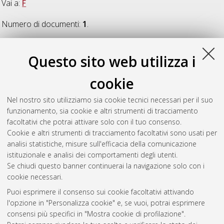
Vai a:
F
Numero di documenti:
1
.
F
Questo sito web utilizza i
cookie
Foglino, Silvia
(2015)
Le cure oncologiche e la prospettiva del
paziente. Revisione di letteratura e un caso di studio
,
Nel nostro sito utilizziamo sia cookie tecnici necessari per il suo
[Dissertation thesis], Alma Mater Studiorum Università di
funzionamento, sia cookie e altri strumenti di tracciamento
Bologna. Dottorato di ricerca in
Scienze mediche generali e
facoltativi che potrai attivare solo con il tuo consenso.
dei servizi
, 27 Ciclo. DOI 10.6092/unibo/amsdottorato/6820.
Cookie e altri strumenti di tracciamento facoltativi sono usati per
analisi statistiche, misure sull'efficacia della comunicazione
Questa lista e' stata generata il
Fri Aug 7 20:36:47 2026 CEST
.
istituzionale e analisi dei comportamenti degli utenti.
Se chiudi questo banner continuerai la navigazione solo con i
cookie necessari.
Atom
Puoi esprimere il consenso sui cookie facoltativi attivando
Rss 1.0
l'opzione in "Personalizza cookie" e, se vuoi, potrai esprimere
consensi più specifici in "Mostra cookie di profilazione".
Rss 2.0