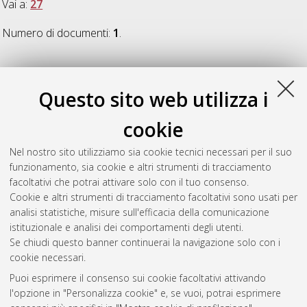
Vai a:
27
Numero di documenti:
1
.
27
Questo sito web utilizza i
Foglino, Silvia
(2015)
Le cure oncologiche e la prospettiva del
cookie
paziente. Revisione di letteratura e un caso di studio
,
[Dissertation thesis], Alma Mater Studiorum Università di
Nel nostro sito utilizziamo sia cookie tecnici necessari per il suo
Bologna. Dottorato di ricerca in
Scienze mediche generali e
funzionamento, sia cookie e altri strumenti di tracciamento
dei servizi
, 27 Ciclo. DOI 10.6092/unibo/amsdottorato/6820.
facoltativi che potrai attivare solo con il tuo consenso.
Cookie e altri strumenti di tracciamento facoltativi sono usati per
Questa lista e' stata generata il
Wed Aug 5 20:39:57 2026
analisi statistiche, misure sull'efficacia della comunicazione
CEST
.
istituzionale e analisi dei comportamenti degli utenti.
Se chiudi questo banner continuerai la navigazione solo con i
cookie necessari.
Atom
Puoi esprimere il consenso sui cookie facoltativi attivando
Rss 1.0
l'opzione in "Personalizza cookie" e, se vuoi, potrai esprimere