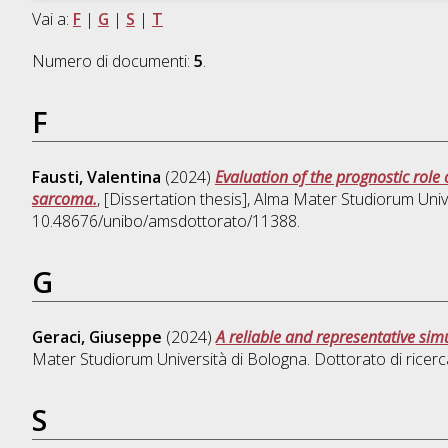
Vai a:
F
|
G
|
S
|
T
Numero di documenti:
5
.
F
Fausti, Valentina
(2024)
Evaluation of the prognostic role 
sarcoma.
, [Dissertation thesis], Alma Mater Studiorum Univ
10.48676/unibo/amsdottorato/11388.
G
Geraci, Giuseppe
(2024)
A reliable and representative simu
Mater Studiorum Università di Bologna. Dottorato di ricerc
S