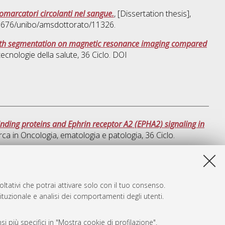
omarcatori circolanti nel sangue.
, [Dissertation thesis],
48676/unibo/amsdottorato/11326.
n with segmentation on magnetic resonance imaging compared
tecnologie della salute
, 36 Ciclo. DOI
nding proteins and Ephrin receptor A2 (EPHA2) signaling in
rca in
Oncologia, ematologia e patologia
, 36 Ciclo.
sta lista e' stata generata il
Fri Aug 7 20:39:36 2026 CEST
.
ltativi che potrai attivare solo con il tuo consenso.
tituzionale e analisi dei comportamenti degli utenti.
i più specifici in "Mostra cookie di profilazione".