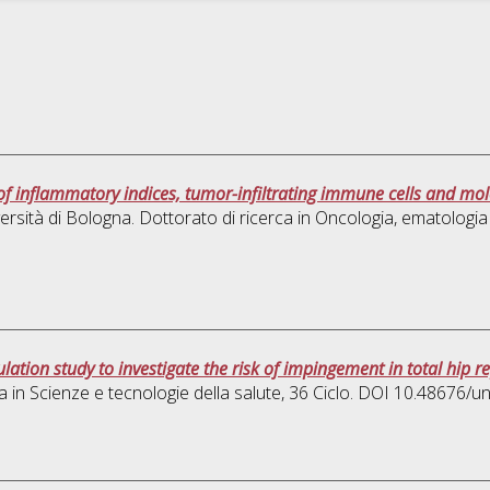
of inflammatory indices, tumor-infiltrating immune cells and molec
ersità di Bologna. Dottorato di ricerca in
Oncologia, ematologia
lation study to investigate the risk of impingement in total hip 
a in
Scienze e tecnologie della salute
, 36 Ciclo. DOI 10.48676/