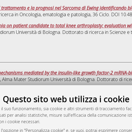
 trattamento e la prognosi nel Sarcoma di Ewing identificando bi
ricerca in
Oncologia, ematologia e patologia
, 36 Ciclo. DOI 10.
nia on patient candidate to total knee arthroplasty: evaluatio
udiorum Università di Bologna. Dottorato di ricerca in
Scienze e 
mechanisms mediated by the insulin-like growth factor-2 mRNA-bi
s], Alma Mater Studiorum Università di Bologna. Dottorato di rice
Que
Questo sito web utilizza i cookie
 il suo funzionamento, sia cookie e altri strumenti di tracciamento faco
rato
ati per analisi statistiche, misure sull'efficacia della comunicazione is
-7946
on i cookie necessari.
mplementato e gestito da
AlmaDL
 l'opzione in "Personalizza cookie" e, se vuoi, potrai esprimere consens
ni Cookie