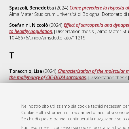
Spazzoli, Benedetta
(2024)
Come prevedere la risposta al
Alma Mater Studiorum Università di Bologna. Dottorato di 
Stefanini, Niccolò
(2024)
Effect of sarcopenia and dynape
to healthy population
, [Dissertation thesis], Alma Mater St
10.48676/unibo/amsdottorato/11219.
T
Toracchio, Lisa
(2024)
Characterization of the molecular 
the malignancy of CIC-DUX4 sarcomas
, [Dissertation thesi
Nel nostro sito utilizziamo sia cookie tecnici necessari per
AMS Dotto
Atom
Cookie e altri strumenti di tracciamento facoltativi sono us
ISSN: 2038
Rss 1.0
Se chiudi questo banner continuerai la navigazione solo c
Servizio i
Puoi esprimere il consenso sui cookie facoltativi attivando
Rss 2.0
Impostazio