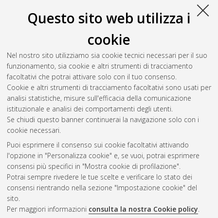
Questo sito web utilizza i
Toscano, Angelo
(2014)
La navigazione nella chirurgia
oncologica ortopedica: Applicazione ed implementazione di
cookie
nuove tecnologie per il trattamento chirurgico dei tumori
dell'apparato muscolo-scheletrico, studio pilota
, [Dissertation
Nel nostro sito utilizziamo sia cookie tecnici necessari per il suo
thesis], Alma Mater Studiorum Università di Bologna.
funzionamento, sia cookie e altri strumenti di tracciamento
Dottorato di ricerca in
Oncologia e patologia sperimentale
, 26
facoltativi che potrai attivare solo con il tuo consenso.
Ciclo. DOI 10.6092/unibo/amsdottorato/6361.
Cookie e altri strumenti di tracciamento facoltativi sono usati per
analisi statistiche, misure sull'efficacia della comunicazione
Questa lista e' stata generata il
Fri Aug 7 20:39:36 2026 CEST
.
istituzionale e analisi dei comportamenti degli utenti.
Se chiudi questo banner continuerai la navigazione solo con i
cookie necessari.
Atom
Puoi esprimere il consenso sui cookie facoltativi attivando
Rss 1.0
l'opzione in "Personalizza cookie" e, se vuoi, potrai esprimere
consensi più specifici in "Mostra cookie di profilazione".
Rss 2.0
Potrai sempre rivedere le tue scelte e verificare lo stato dei
consensi rientrando nella sezione "Impostazione cookie" del
AMS Dottorato
sito.
Per maggiori informazioni
consulta la nostra Cookie policy
.
ISSN: 2038-7946