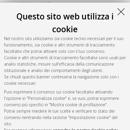
Numero di documenti:
1
.
Questo sito web utilizza i
Vignudelli, Elisabetta
(2017)
La preparazione del sito
implantare tramite tecnica piezoelettrica o convenzionale:
cookie
studio clinico pilota
, [Dissertation thesis], Alma Mater
Studiorum Università di Bologna. Dottorato di ricerca in
Nel nostro sito utilizziamo sia cookie tecnici necessari per il suo
Scienze chirurgiche
, 29 Ciclo. DOI
funzionamento, sia cookie e altri strumenti di tracciamento
10.6092/unibo/amsdottorato/8207.
facoltativi che potrai attivare solo con il tuo consenso.
Cookie e altri strumenti di tracciamento facoltativi sono usati per
Questa lista e' stata generata il
Sat Aug 8 20:39:16 2026
analisi statistiche, misure sull'efficacia della comunicazione
CEST
.
istituzionale e analisi dei comportamenti degli utenti.
Se chiudi questo banner continuerai la navigazione solo con i
cookie necessari.
Atom
Puoi esprimere il consenso sui cookie facoltativi attivando
Rss 1.0
l'opzione in "Personalizza cookie" e, se vuoi, potrai esprimere
consensi più specifici in "Mostra cookie di profilazione".
Rss 2.0
Potrai sempre rivedere le tue scelte e verificare lo stato dei
consensi rientrando nella sezione "Impostazione cookie" del
AMS Dottorato
sito.