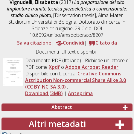
Vignudelli, Elisabetta
(2017)
La preparazione del sito
implantare tramite tecnica piezoelettrica o convenzionale:
studio clinico pilota
, [Dissertation thesis], Alma Mater
Studiorum Università di Bologna. Dottorato di ricerca in
Scienze chirurgiche
, 29 Ciclo. DOI
10.6092/unibo/amsdottorato/8207.
Salva citazione
Condividi
Citato da
Documenti full-text disponibili:
Documento PDF
(Italiano) - Richiede un lettore di
PDF come
Xpdf
o
Adobe Acrobat Reader
Disponibile con Licenza:
Creative Commons
Attribution Non-commercial Share Alike 3.0
(CC BY-NC-SA 3.0)
.
Download (3MB)
|
Anteprima
Abstract
Altri metadati