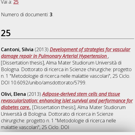
Vai a:
25
Numero di documenti:
3
.
25
Cantoni, Silvia
(2013)
Development of strategies for vascular
damage repair in Pulmonary Arterial Hypertension
,
[Dissertation thesis], Alma Mater Studiorum Università di
Bologna. Dottorato di ricerca in
Scienze chirurgiche: progetto
n. 1 "Metodologie di ricerca nelle malattie vascolari"
, 25 Ciclo.
DOI 10.6092/unibo/amsdottorato/5799.
Olivi, Elena
(2013)
Adipose-derived stem cells and tissue
revascularization: enhancing islet survival and performance for
diabetes care.
, [Dissertation thesis], Alma Mater Studiorum
Università di Bologna. Dottorato di ricerca in
Scienze
chirurgiche: progetto n. 1 "Metodologie di ricerca nelle
malattie vascolari"
, 25 Ciclo. DOI
10.6092/unibo/amsdottorato/5603.