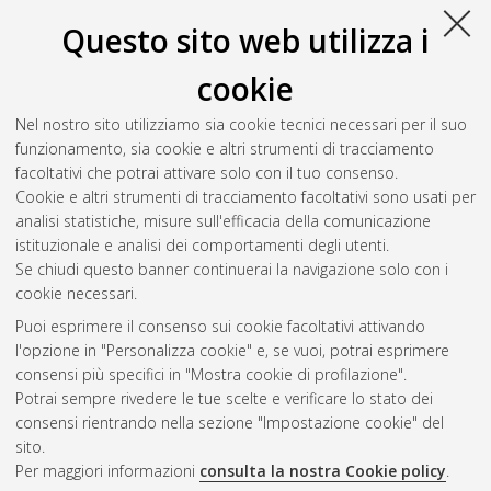
Questo sito web utilizza i
Rapicetta, Cristian
(2013)
Risultati funzionali a lungo termine
dopo sutura o plicatura del diaframma
, [Dissertation thesis],
cookie
Alma Mater Studiorum Università di Bologna. Dottorato di
ricerca in
Scienze mediche specialistiche: progetto n. 4
Nel nostro sito utilizziamo sia cookie tecnici necessari per il suo
"Scienze pneumo-cardio-toraciche di interesse medico e
funzionamento, sia cookie e altri strumenti di tracciamento
chirurgico"
, 25 Ciclo. DOI 10.6092/unibo/amsdottorato/5267.
facoltativi che potrai attivare solo con il tuo consenso.
Cookie e altri strumenti di tracciamento facoltativi sono usati per
Questa lista e' stata generata il
Thu Aug 6 20:37:03 2026
analisi statistiche, misure sull'efficacia della comunicazione
CEST
.
istituzionale e analisi dei comportamenti degli utenti.
Se chiudi questo banner continuerai la navigazione solo con i
cookie necessari.
Atom
Puoi esprimere il consenso sui cookie facoltativi attivando
Rss 1.0
l'opzione in "Personalizza cookie" e, se vuoi, potrai esprimere
consensi più specifici in "Mostra cookie di profilazione".
Rss 2.0
Potrai sempre rivedere le tue scelte e verificare lo stato dei
consensi rientrando nella sezione "Impostazione cookie" del
sito.
AMS Dottorato
Per maggiori informazioni
consulta la nostra Cookie policy
.
ISSN: 2038-7946