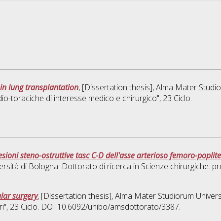
in lung transplantation
, [Dissertation thesis], Alma Mater Studi
io-toraciche di interesse medico e chirurgico"
, 23 Ciclo.
ioni steno-ostruttive tasc C-D dell'asse arterioso femoro-popliteo 
ersità di Bologna. Dottorato di ricerca in
Scienze chirurgiche: pr
lar surgery
, [Dissertation thesis], Alma Mater Studiorum Univers
i"
, 23 Ciclo. DOI 10.6092/unibo/amsdottorato/3387.