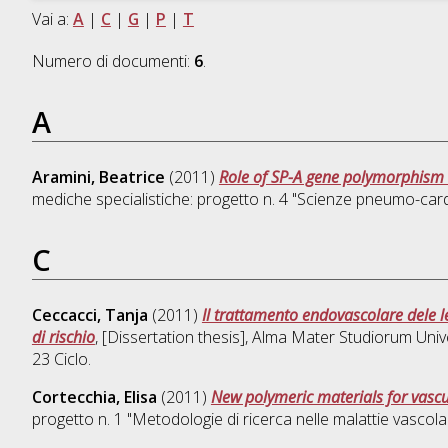
Vai a:
A
|
C
|
G
|
P
|
T
Numero di documenti:
6
.
A
Aramini, Beatrice
(2011)
Role of SP-A gene polymorphism 
mediche specialistiche: progetto n. 4 "Scienze pneumo-card
C
Ceccacci, Tanja
(2011)
Il trattamento endovascolare dele les
di rischio
, [Dissertation thesis], Alma Mater Studiorum Univ
23 Ciclo.
Cortecchia, Elisa
(2011)
New polymeric materials for vascu
progetto n. 1 "Metodologie di ricerca nelle malattie vascolar