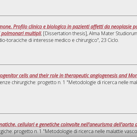
mone. Profilo clinico e biologico in pazienti affetti da neoplasie p
i polmonari multipli
, [Dissertation thesis], Alma Mater Studiorum
io-toraciche di interesse medico e chirurgico"
, 23 Ciclo.
rogenitor cells and their role in therapeutic angiogenesis and Mon
enze chirurgiche: progetto n. 1 "Metodologie di ricerca nelle mal
tiche, cellulari e genetiche coinvolte nell'aneurisma dell'aorta
giche: progetto n. 1 "Metodologie di ricerca nelle malattie vascol