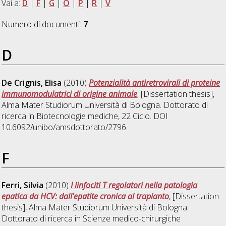
Vai a:
D
|
F
|
G
|
O
|
P
|
R
|
V
Numero di documenti:
7
.
D
De Crignis, Elisa
(2010)
Potenzialità antiretrovirali di proteine
immunomodulatrici di origine animale
, [Dissertation thesis],
Alma Mater Studiorum Università di Bologna. Dottorato di
ricerca in
Biotecnologie mediche
, 22 Ciclo. DOI
10.6092/unibo/amsdottorato/2796.
F
Ferri, Silvia
(2010)
I linfociti T regolatori nella patologia
epatica da HCV: dall'epatite cronica al trapianto
, [Dissertation
thesis], Alma Mater Studiorum Università di Bologna.
Dottorato di ricerca in
Scienze medico-chirurgiche