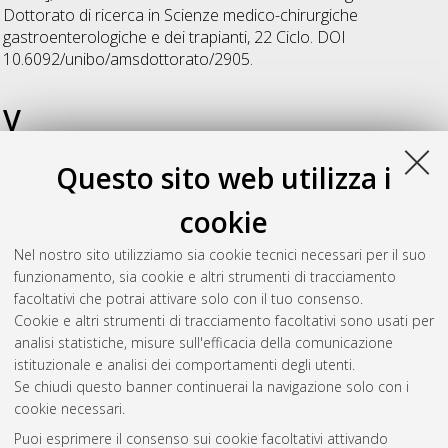
Dottorato di ricerca in
Scienze medico-chirurgiche
gastroenterologiche e dei trapianti
, 22 Ciclo. DOI
10.6092/unibo/amsdottorato/2905.
V
Questo sito web utilizza i
Valerii, Maria Chiara
(2010)
Ruolo del recettore CB1 nella
malattia da reflusso gastro-esofageo erosiva e non erosiva
,
cookie
[Dissertation thesis], Alma Mater Studiorum Università di
Bologna. Dottorato di ricerca in
Scienze medico-chirurgiche
Nel nostro sito utilizziamo sia cookie tecnici necessari per il suo
gastroenterologiche e dei trapianti
, 22 Ciclo. DOI
funzionamento, sia cookie e altri strumenti di tracciamento
10.6092/unibo/amsdottorato/2724.
facoltativi che potrai attivare solo con il tuo consenso.
Cookie e altri strumenti di tracciamento facoltativi sono usati per
Questa lista e' stata generata il
Wed Aug 5 20:36:05 2026
analisi statistiche, misure sull'efficacia della comunicazione
CEST
.
istituzionale e analisi dei comportamenti degli utenti.
Se chiudi questo banner continuerai la navigazione solo con i
cookie necessari.
Atom
Puoi esprimere il consenso sui cookie facoltativi attivando