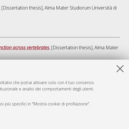
, [Dissertation thesis], Alma Mater Studiorum Università di
nction across vertebrates
, [Dissertation thesis], Alma Mater
a lista e' stata generata il
Thu Aug 6 20:35:51 2026 CEST
.
ltativi che potrai attivare solo con il tuo consenso.
tituzionale e analisi dei comportamenti degli utenti.
i più specifici in "Mostra cookie di profilazione".