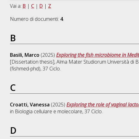
Vai a:
B
|
C
|
D
|
Z
Numero di documenti:
4
.
B
Basili, Marco
(2025)
Exploring the fish microbiome in Medit
[Dissertation thesis], Alma Mater Studiorum Università di B
(fishmed-phd)
, 37 Ciclo.
C
Croatti, Vanessa
(2025)
Exploring the role of vaginal lact
in
Biologia cellulare e molecolare
, 37 Ciclo.
D