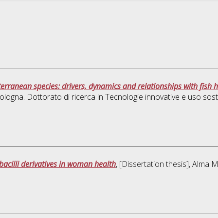
erranean species: drivers, dynamics and relationships with fish h
ologna. Dottorato di ricerca in
Tecnologie innovative e uso soste
obacilli derivatives in woman health
, [Dissertation thesis], Alma 