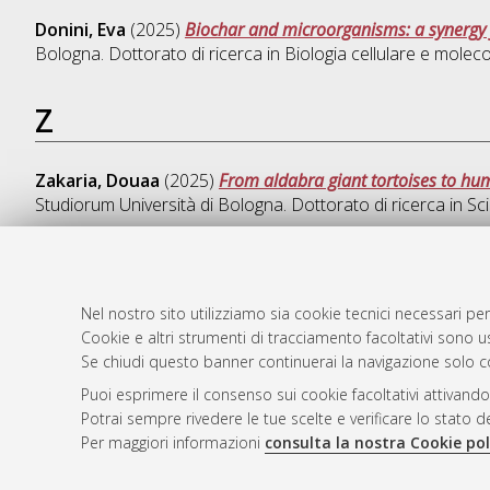
Donini, Eva
(2025)
Biochar and microorganisms: a synergy f
Bologna. Dottorato di ricerca in
Biologia cellulare e molec
Z
Zakaria, Douaa
(2025)
From aldabra giant tortoises to hum
Studiorum Università di Bologna. Dottorato di ricerca in
Sci
Nel nostro sito utilizziamo sia cookie tecnici necessari per
AMS Dotto
Atom
Cookie e altri strumenti di tracciamento facoltativi sono us
ISSN: 2038
Rss 1.0
Se chiudi questo banner continuerai la navigazione solo c
Servizio i
Puoi esprimere il consenso sui cookie facoltativi attivando
Rss 2.0
Impostazio
Potrai sempre rivedere le tue scelte e verificare lo stato 
Informativa
Per maggiori informazioni
consulta la nostra Cookie pol
Condizioni 