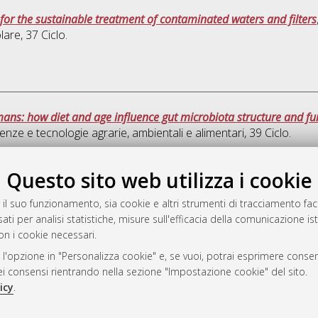
or the sustainable treatment of contaminated waters and filters
olare
, 37 Ciclo.
ans: how diet and age influence gut microbiota structure and fu
enze e tecnologie agrarie, ambientali e alimentari
, 39 Ciclo.
Quest
Questo sito web utilizza i cookie
 il suo funzionamento, sia cookie e altri strumenti di tracciamento faco
rato
ati per analisi statistiche, misure sull'efficacia della comunicazione is
-7946
on i cookie necessari.
mplementato e gestito da
AlmaDL
 l'opzione in "Personalizza cookie" e, se vuoi, potrai esprimere consens
ni Cookie
dei consensi rientrando nella sezione "Impostazione cookie" del sito.
 sulla privacy
icy
.
d’uso del sito