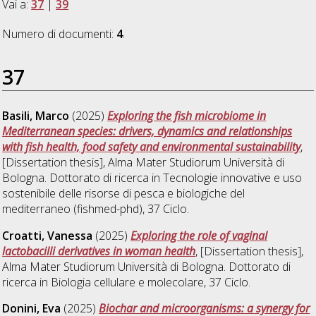
Vai a:
37
|
39
Numero di documenti:
4
.
37
Basili, Marco
(2025)
Exploring the fish microbiome in
Mediterranean species: drivers, dynamics and relationships
with fish health, food safety and environmental sustainability
,
[Dissertation thesis], Alma Mater Studiorum Università di
Bologna. Dottorato di ricerca in
Tecnologie innovative e uso
sostenibile delle risorse di pesca e biologiche del
mediterraneo (fishmed-phd)
, 37 Ciclo.
Croatti, Vanessa
(2025)
Exploring the role of vaginal
lactobacilli derivatives in woman health
, [Dissertation thesis],
Alma Mater Studiorum Università di Bologna. Dottorato di
ricerca in
Biologia cellulare e molecolare
, 37 Ciclo.
Donini, Eva
(2025)
Biochar and microorganisms: a synergy for