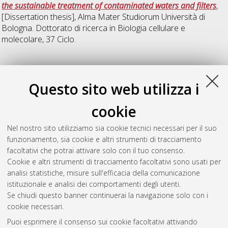
the sustainable treatment of contaminated waters and filters
,
[Dissertation thesis], Alma Mater Studiorum Università di
Bologna. Dottorato di ricerca in
Biologia cellulare e
molecolare
, 37 Ciclo.
39
Questo sito web utilizza i
Zakaria, Douaa
(2025)
From aldabra giant tortoises to
cookie
humans: how diet and age influence gut microbiota structure
and function across vertebrates
, [Dissertation thesis], Alma
Nel nostro sito utilizziamo sia cookie tecnici necessari per il suo
Mater Studiorum Università di Bologna. Dottorato di ricerca in
funzionamento, sia cookie e altri strumenti di tracciamento
Scienze e tecnologie agrarie, ambientali e alimentari
, 39 Ciclo.
facoltativi che potrai attivare solo con il tuo consenso.
Cookie e altri strumenti di tracciamento facoltativi sono usati per
Questa lista e' stata generata il
Wed Aug 5 20:36:37 2026
analisi statistiche, misure sull'efficacia della comunicazione
CEST
.
istituzionale e analisi dei comportamenti degli utenti.
Se chiudi questo banner continuerai la navigazione solo con i
cookie necessari.
Atom
Puoi esprimere il consenso sui cookie facoltativi attivando
Rss 1.0