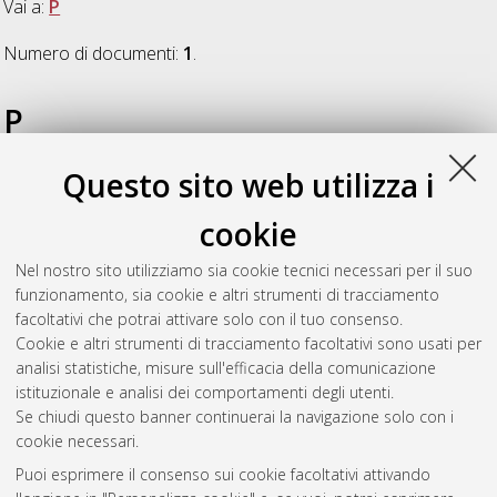
Vai a:
P
Numero di documenti:
1
.
P
Questo sito web utilizza i
Pigini, Paolo
(2019)
Neuroblastoma targeted therapy:
employment of CRISPR gene-editing to explore relevant
cookie
markers and potential targets in aggressive tumours
,
[Dissertation thesis], Alma Mater Studiorum Università di
Nel nostro sito utilizziamo sia cookie tecnici necessari per il suo
Bologna. Dottorato di ricerca in
Biologia cellulare e
funzionamento, sia cookie e altri strumenti di tracciamento
molecolare
, 31 Ciclo. DOI
facoltativi che potrai attivare solo con il tuo consenso.
10.48676/unibo/amsdottorato/8752.
Cookie e altri strumenti di tracciamento facoltativi sono usati per
analisi statistiche, misure sull'efficacia della comunicazione
Questa lista e' stata generata il
Fri Aug 7 20:39:23 2026 CEST
.
istituzionale e analisi dei comportamenti degli utenti.
Se chiudi questo banner continuerai la navigazione solo con i
cookie necessari.
Atom
Puoi esprimere il consenso sui cookie facoltativi attivando
Rss 1.0