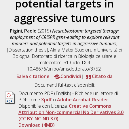
potential targets in
aggressive tumours
Pigini, Paolo
(2019)
Neuroblastoma targeted therapy:
employment of CRISPR gene-editing to explore relevant
markers and potential targets in aggressive tumours
,
[Dissertation thesis], Alma Mater Studiorum Università di
Bologna. Dottorato di ricerca in
Biologia cellulare e
molecolare
, 31 Ciclo. DOI
10.48676/unibo/amsdottorato/8752.
Salva citazione
Condividi
Citato da
Documenti full-text disponibili:
Documento PDF
(English) - Richiede un lettore di
PDF come
Xpdf
o
Adobe Acrobat Reader
Disponibile con Licenza:
Creative Commons
Attribution Non-commercial No Derivatives 3.0
(CC BY-NC-ND 3.0)
.
Download (4MB)