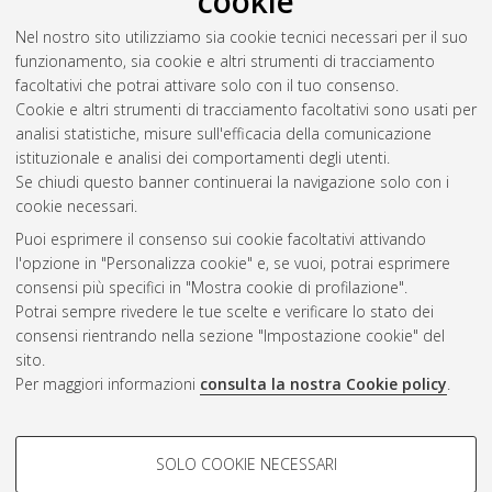
cookie
Studiorum Università di Bologna. Dottorato di ricerca in
Nel nostro sito utilizziamo sia cookie tecnici necessari per il suo
Biologia cellulare e molecolare
, 26 Ciclo. DOI
funzionamento, sia cookie e altri strumenti di tracciamento
10.6092/unibo/amsdottorato/6465.
facoltativi che potrai attivare solo con il tuo consenso.
Cookie e altri strumenti di tracciamento facoltativi sono usati per
Questa lista e' stata generata il
Sat Aug 8 20:37:50 2026
analisi statistiche, misure sull'efficacia della comunicazione
CEST
.
istituzionale e analisi dei comportamenti degli utenti.
Se chiudi questo banner continuerai la navigazione solo con i
cookie necessari.
Atom
Puoi esprimere il consenso sui cookie facoltativi attivando
Rss 1.0
l'opzione in "Personalizza cookie" e, se vuoi, potrai esprimere
consensi più specifici in "Mostra cookie di profilazione".
Rss 2.0
Potrai sempre rivedere le tue scelte e verificare lo stato dei
consensi rientrando nella sezione "Impostazione cookie" del
AMS Dottorato
sito.
Per maggiori informazioni
consulta la nostra Cookie policy
.
ISSN: 2038-7946
Servizio implementato e gestito da
AlmaDL
Impostazioni Cookie
COOKIE DI PROFILAZIONE -
SOLO COOKIE NECESSARI
Informativa sulla privacy
FACOLTATIVI