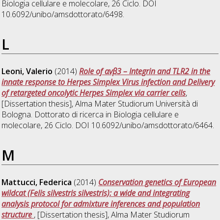
Biologia cellulare e molecolare
, 26 Ciclo. DOI
10.6092/unibo/amsdottorato/6498.
L
Leoni, Valerio
(2014)
Role of αvβ3 – Integrin and TLR2 in the
innate response to Herpes Simplex Virus infection and Delivery
of retargeted oncolytic Herpes Simplex via carrier cells
,
[Dissertation thesis], Alma Mater Studiorum Università di
Bologna. Dottorato di ricerca in
Biologia cellulare e
molecolare
, 26 Ciclo. DOI 10.6092/unibo/amsdottorato/6464.
M
Mattucci, Federica
(2014)
Conservation genetics of European
wildcat (Felis silvestris silvestris): a wide and integrating
analysis protocol for admixture inferences and population
structure
, [Dissertation thesis], Alma Mater Studiorum