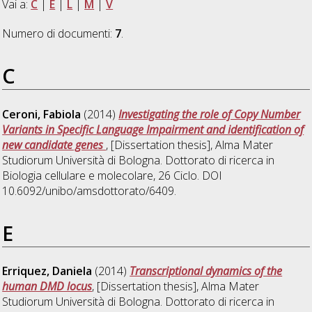
Vai a:
C
|
E
|
L
|
M
|
V
Numero di documenti:
7
.
C
Ceroni, Fabiola
(2014)
Investigating the role of Copy Number
Variants in Specific Language Impairment and identification of
new candidate genes
, [Dissertation thesis], Alma Mater
Studiorum Università di Bologna. Dottorato di ricerca in
Biologia cellulare e molecolare
, 26 Ciclo. DOI
10.6092/unibo/amsdottorato/6409.
E
Erriquez, Daniela
(2014)
Transcriptional dynamics of the
human DMD locus
, [Dissertation thesis], Alma Mater
Studiorum Università di Bologna. Dottorato di ricerca in