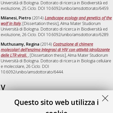
Università di Bologna. Dottorato di ricerca in
Biodiversità ed
evoluzione
, 25 Ciclo. DOI 10.6092/unibo/amsdottorato/6459.
Milanesi, Pietro
(2014)
Landscape ecology and genetics of the
wolf in Italy
, [Dissertation thesis], Alma Mater Studiorum
Università di Bologna. Dottorato di ricerca in
Biodiversità ed
evoluzione
, 26 Ciclo. DOI 10.6092/unibo/amsdottorato/6289.
Muthusamy, Regina
(2014)
Costruzione di chimere
molecolari dell'enzima Integrasi di HIV con attività idrolizzante
delle LTR virali.
, [Dissertation thesis], Alma Mater Studiorum
Università di Bologna. Dottorato di ricerca in
Biologia cellulare
e molecolare
, 26 Ciclo. DOI
10.6092/unibo/amsdottorato/6444.
V
Questo sito web utilizza i
Valzania, Luca
(2014)
Drosophila melanogaster as a model to
study host-parasitoid interactions: the case of the polydnaviral
protein TnBVANK1
, [Dissertation thesis], Alma Mater