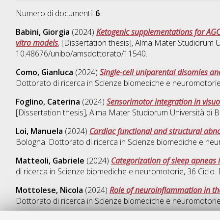
Numero di documenti:
6
.
Babini, Giorgia
(2024)
Ketogenic supplementations for AGC1 
vitro models
, [Dissertation thesis], Alma Mater Studiorum U
10.48676/unibo/amsdottorato/11540.
Como, Gianluca
(2024)
Single-cell uniparental disomies an
Dottorato di ricerca in
Scienze biomediche e neuromotori
Foglino, Caterina
(2024)
Sensorimotor integration in visuom
[Dissertation thesis], Alma Mater Studiorum Università di B
Loi, Manuela
(2024)
Cardiac functional and structural abn
Bologna. Dottorato di ricerca in
Scienze biomediche e neu
Matteoli, Gabriele
(2024)
Categorization of sleep apneas
di ricerca in
Scienze biomediche e neuromotorie
, 36 Cicl
Mottolese, Nicola
(2024)
Role of neuroinflammation in th
Dottorato di ricerca in
Scienze biomediche e neuromotori