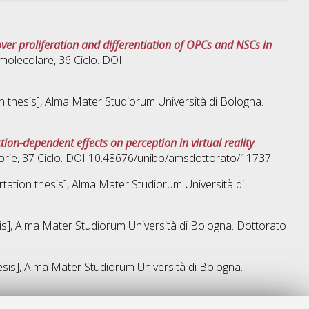
ver proliferation and differentiation of OPCs and NSCs in
e molecolare
, 36 Ciclo. DOI
on thesis], Alma Mater Studiorum Università di Bologna.
tion-dependent effects on perception in virtual reality
,
orie
, 37 Ciclo. DOI 10.48676/unibo/amsdottorato/11737.
ertation thesis], Alma Mater Studiorum Università di
sis], Alma Mater Studiorum Università di Bologna. Dottorato
hesis], Alma Mater Studiorum Università di Bologna.