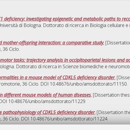
deficiency: investigating epigenetic and metabolic paths to reco
niversità di Bologna. Dottorato di ricerca in
Biologia cellulare 
d mother-offspring interaction: a comparative study
, [Dissertati
e
, 36 Ciclo.
otor tasks: trajectory analysis in occipitoparietal lesions and ac
ologna. Dottorato di ricerca in
Scienze biomediche e neuromot
ormalities in a mouse model of CDKL5 deficiency disorder
, [Diss
romotorie
, 36 Ciclo. DOI 10.48676/unibo/amsdottorato/11150.
 in different mouse models of human diseases
, [Dissertation the
o. DOI 10.48676/unibo/amsdottorato/11229.
e pathophysiology of CDKL5 deficiency disorder
, [Dissertation t
e
, 36 Ciclo. DOI 10.48676/unibo/amsdottorato/11224.