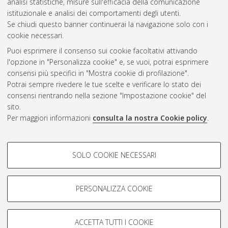
analisi statistiche, misure sull'efficacia della comunicazione
Questa lista e' stata generata il
Fri Aug 7 20:37:23 2026 CEST
.
istituzionale e analisi dei comportamenti degli utenti.
Se chiudi questo banner continuerai la navigazione solo con i
cookie necessari.
Atom
Puoi esprimere il consenso sui cookie facoltativi attivando
Rss 1.0
l'opzione in "Personalizza cookie" e, se vuoi, potrai esprimere
consensi più specifici in "Mostra cookie di profilazione".
Rss 2.0
Potrai sempre rivedere le tue scelte e verificare lo stato dei
consensi rientrando nella sezione "Impostazione cookie" del
AMS Dottorato
sito.
Per maggiori informazioni
consulta la nostra Cookie policy
.
ISSN: 2038-7946
Servizio implementato e gestito da
AlmaDL
Impostazioni Cookie
COOKIE DI PROFILAZIONE -
SOLO COOKIE NECESSARI
Informativa sulla privacy
FACOLTATIVI
Condizioni d’uso del sito
Si tratta di cookie utilizzati per analizzare le caratteristiche della
navigazione degli utenti, creare profili in base al loro comportamento
PERSONALIZZA COOKIE
sul sito, per analisi di marketing.
Mostra cookie di profilazione
ACCETTA TUTTI I COOKIE