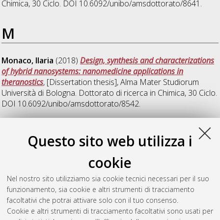
Chimica
, 30 Ciclo. DOI 10.6092/unibo/amsdottorato/8641.
M
Monaco, Ilaria
(2018)
Design, synthesis and characterizations
of hybrid nanosystems: nanomedicine applications in
theranostics
, [Dissertation thesis], Alma Mater Studiorum
Università di Bologna. Dottorato di ricerca in
Chimica
, 30 Ciclo.
DOI 10.6092/unibo/amsdottorato/8542.
P
Questo sito web utilizza i
cookie
Prati, Luca
(2018)
Dynamic stereochemistry of chiral axes.
Design and synthesis of stable atropisomers.
, [Dissertation
Nel nostro sito utilizziamo sia cookie tecnici necessari per il suo
thesis], Alma Mater Studiorum Università di Bologna.
funzionamento, sia cookie e altri strumenti di tracciamento
Dottorato di ricerca in
Chimica
, 30 Ciclo. DOI
facoltativi che potrai attivare solo con il tuo consenso.
10.6092/unibo/amsdottorato/8518.
Cookie e altri strumenti di tracciamento facoltativi sono usati per