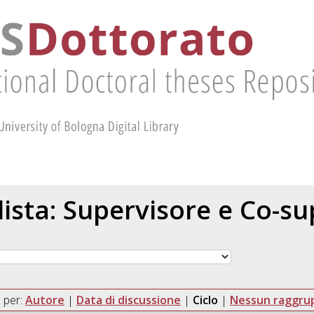
 lista: Supervisore e Co-s
 per:
Autore
|
Data di discussione
|
Ciclo
|
Nessun raggr