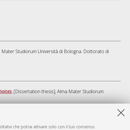
ma Mater Studiorum Università di Bologna. Dottorato di
hoices
, [Dissertation thesis], Alma Mater Studiorum
a lista e' stata generata il
Thu Aug 6 20:45:52 2026 CEST
.
ltativi che potrai attivare solo con il tuo consenso.