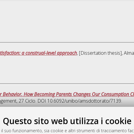
isfaction: a construal-level approach
, [Dissertation thesis], Al
r Behavior. How Becoming Parents Changes Our Consumption C
agement
, 27 Ciclo. DOI 10.6092/unibo/amsdottorato/7139.
Quest
Questo sito web utilizza i cookie
 il suo funzionamento, sia cookie e altri strumenti di tracciamento faco
rato