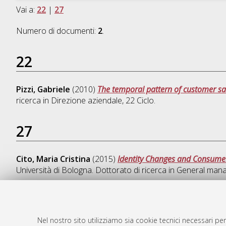
Vai a:
22
|
27
Numero di documenti:
2
.
22
Pizzi, Gabriele
(2010)
The temporal pattern of customer sat
ricerca in
Direzione aziendale
, 22 Ciclo.
27
Cito, Maria Cristina
(2015)
Identity Changes and Consume
Università di Bologna. Dottorato di ricerca in
General man
Nel nostro sito utilizziamo sia cookie tecnici necessari per
AMS Dotto
Atom