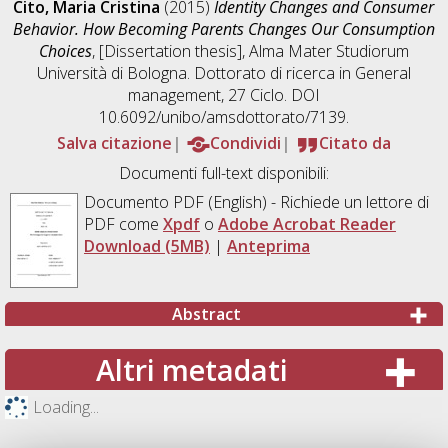
Cito, Maria Cristina
(2015)
Identity Changes and Consumer
Behavior. How Becoming Parents Changes Our Consumption
Choices
, [Dissertation thesis], Alma Mater Studiorum
Università di Bologna. Dottorato di ricerca in
General
management
, 27 Ciclo. DOI
10.6092/unibo/amsdottorato/7139.
Salva citazione
Condividi
Citato da
Documenti full-text disponibili:
Documento PDF
(English) - Richiede un lettore di
PDF come
Xpdf
o
Adobe Acrobat Reader
Download (5MB)
|
Anteprima
Abstract
Altri metadati
Loading...