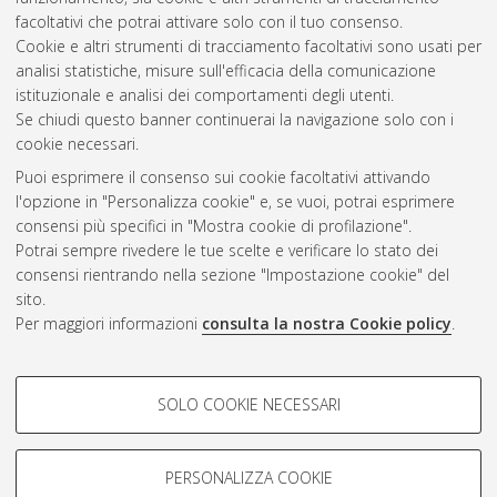
10.6092/unibo/amsdottorato/8734.
facoltativi che potrai attivare solo con il tuo consenso.
Cookie e altri strumenti di tracciamento facoltativi sono usati per
Questa lista e' stata generata il
Sat Aug 8 20:49:00 2026
analisi statistiche, misure sull'efficacia della comunicazione
CEST
.
istituzionale e analisi dei comportamenti degli utenti.
Se chiudi questo banner continuerai la navigazione solo con i
cookie necessari.
Atom
Puoi esprimere il consenso sui cookie facoltativi attivando
Rss 1.0
l'opzione in "Personalizza cookie" e, se vuoi, potrai esprimere
consensi più specifici in "Mostra cookie di profilazione".
Rss 2.0
Potrai sempre rivedere le tue scelte e verificare lo stato dei
consensi rientrando nella sezione "Impostazione cookie" del
AMS Dottorato
sito.
Per maggiori informazioni
consulta la nostra Cookie policy
.
ISSN: 2038-7946
Servizio implementato e gestito da
AlmaDL
Impostazioni Cookie
COOKIE DI PROFILAZIONE -
SOLO COOKIE NECESSARI
Informativa sulla privacy
FACOLTATIVI
Condizioni d’uso del sito
Si tratta di cookie utilizzati per analizzare le caratteristiche della
navigazione degli utenti, creare profili in base al loro comportamento
PERSONALIZZA COOKIE
sul sito, per analisi di marketing.