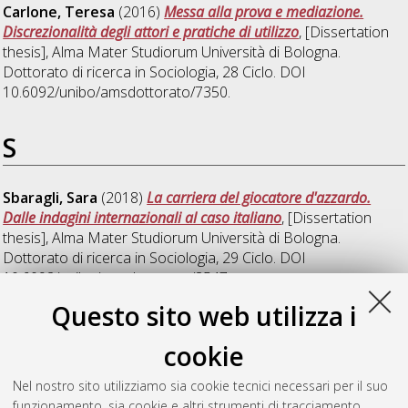
Carlone, Teresa
(2016)
Messa alla prova e mediazione.
Discrezionalità degli attori e pratiche di utilizzo
, [Dissertation
thesis], Alma Mater Studiorum Università di Bologna.
Dottorato di ricerca in
Sociologia
, 28 Ciclo. DOI
10.6092/unibo/amsdottorato/7350.
S
Sbaragli, Sara
(2018)
La carriera del giocatore d'azzardo.
Dalle indagini internazionali al caso italiano
, [Dissertation
thesis], Alma Mater Studiorum Università di Bologna.
Dottorato di ricerca in
Sociologia
, 29 Ciclo. DOI
10.6092/unibo/amsdottorato/8547.
Questo sito web utilizza i
Siino, Antonia Roberta
(2018)
Mafie, capitale sociale e
sistemi relazionali. Analisi del tessuto sociale della provincia di
cookie
Forlì-Cesena
, [Dissertation thesis], Alma Mater Studiorum
Università di Bologna. Dottorato di ricerca in
Sociologia e
Nel nostro sito utilizziamo sia cookie tecnici necessari per il suo
ricerca sociale
, 30 Ciclo. DOI
funzionamento, sia cookie e altri strumenti di tracciamento