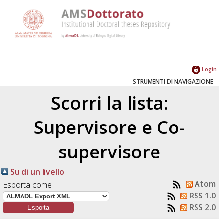
Login
STRUMENTI DI NAVIGAZIONE
Scorri la lista:
Supervisore e Co-
supervisore
Su di un livello
Atom
Esporta come
RSS 1.0
RSS 2.0