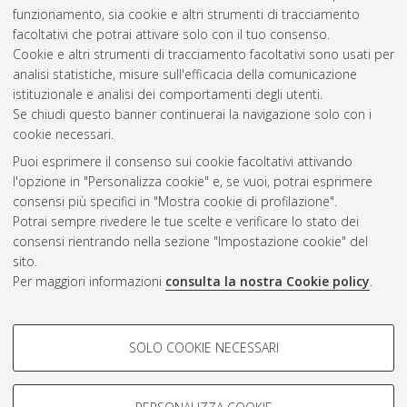
functional materials
, [Dissertation thesis], Alma Mater
funzionamento, sia cookie e altri strumenti di tracciamento
Studiorum Università di Bologna. Dottorato di ricerca in
facoltativi che potrai attivare solo con il tuo consenso.
Chimica
, 34 Ciclo. DOI 10.48676/unibo/amsdottorato/10361.
Cookie e altri strumenti di tracciamento facoltativi sono usati per
analisi statistiche, misure sull'efficacia della comunicazione
Questa lista e' stata generata il
Fri Aug 7 20:45:55 2026 CEST
.
istituzionale e analisi dei comportamenti degli utenti.
Se chiudi questo banner continuerai la navigazione solo con i
cookie necessari.
Atom
Puoi esprimere il consenso sui cookie facoltativi attivando
Rss 1.0
l'opzione in "Personalizza cookie" e, se vuoi, potrai esprimere
consensi più specifici in "Mostra cookie di profilazione".
Rss 2.0
Potrai sempre rivedere le tue scelte e verificare lo stato dei
consensi rientrando nella sezione "Impostazione cookie" del
AMS Dottorato
sito.
Per maggiori informazioni
consulta la nostra Cookie policy
.
ISSN: 2038-7946
Servizio implementato e gestito da
AlmaDL
Impostazioni Cookie
COOKIE DI PROFILAZIONE -
SOLO COOKIE NECESSARI
Informativa sulla privacy
FACOLTATIVI
Condizioni d’uso del sito
Si tratta di cookie utilizzati per analizzare le caratteristiche della
navigazione degli utenti, creare profili in base al loro comportamento