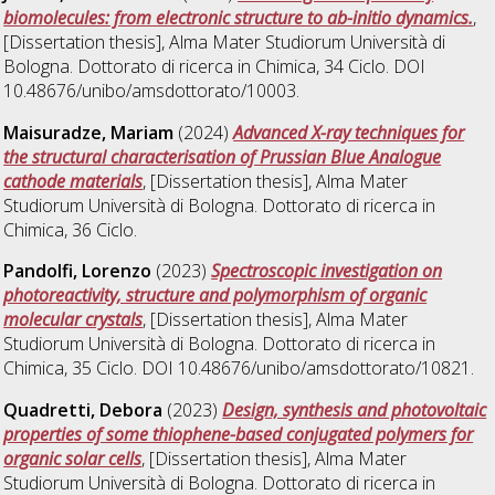
biomolecules: from electronic structure to ab-initio dynamics.
,
[Dissertation thesis], Alma Mater Studiorum Università di
Bologna. Dottorato di ricerca in
Chimica
, 34 Ciclo. DOI
10.48676/unibo/amsdottorato/10003.
Maisuradze, Mariam
(2024)
Advanced X-ray techniques for
the structural characterisation of Prussian Blue Analogue
cathode materials
, [Dissertation thesis], Alma Mater
Studiorum Università di Bologna. Dottorato di ricerca in
Chimica
, 36 Ciclo.
Pandolfi, Lorenzo
(2023)
Spectroscopic investigation on
photoreactivity, structure and polymorphism of organic
molecular crystals
, [Dissertation thesis], Alma Mater
Studiorum Università di Bologna. Dottorato di ricerca in
Chimica
, 35 Ciclo. DOI 10.48676/unibo/amsdottorato/10821.
Quadretti, Debora
(2023)
Design, synthesis and photovoltaic
properties of some thiophene-based conjugated polymers for
organic solar cells
, [Dissertation thesis], Alma Mater
Studiorum Università di Bologna. Dottorato di ricerca in