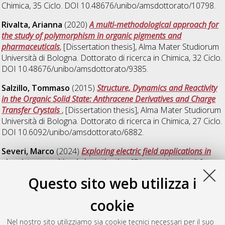
Chimica
, 35 Ciclo. DOI 10.48676/unibo/amsdottorato/10798.
Rivalta, Arianna
(2020)
A multi-methodological approach for
the study of polymorphism in organic pigments and
pharmaceuticals
, [Dissertation thesis], Alma Mater Studiorum
Università di Bologna. Dottorato di ricerca in
Chimica
, 32 Ciclo.
DOI 10.48676/unibo/amsdottorato/9385.
Salzillo, Tommaso
(2015)
Structure, Dynamics and Reactivity
in the Organic Solid State: Anthracene Derivatives and Charge
Transfer Crystals
, [Dissertation thesis], Alma Mater Studiorum
Università di Bologna. Dottorato di ricerca in
Chimica
, 27 Ciclo.
DOI 10.6092/unibo/amsdottorato/6882.
Severi, Marco
(2024)
Exploring electric field applications in
chemistry: a multiscale investigation
, [Dissertation thesis],
Alma Mater Studiorum Università di Bologna. Dottorato di
Questo sito web utilizza i
ricerca in
Chimica
, 36 Ciclo. DOI
10.48676/unibo/amsdottorato/10801.
cookie
Soprani, Lorenzo
(2022)
Molecular modelling of organic
Nel nostro sito utilizziamo sia cookie tecnici necessari per il suo