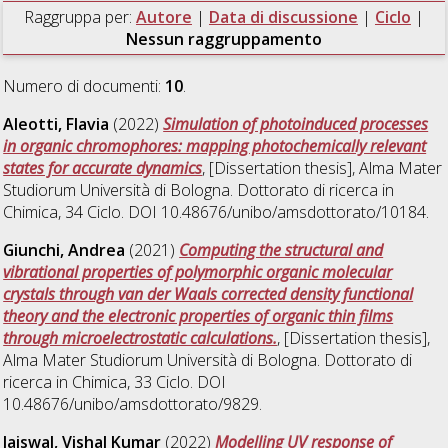
Raggruppa per:
Autore
|
Data di discussione
|
Ciclo
|
Nessun raggruppamento
Numero di documenti:
10
.
Aleotti, Flavia
(2022)
Simulation of photoinduced processes
in organic chromophores: mapping photochemically relevant
states for accurate dynamics
, [Dissertation thesis], Alma Mater
Studiorum Università di Bologna. Dottorato di ricerca in
Chimica
, 34 Ciclo. DOI 10.48676/unibo/amsdottorato/10184.
Giunchi, Andrea
(2021)
Computing the structural and
vibrational properties of polymorphic organic molecular
crystals through van der Waals corrected density functional
theory and the electronic properties of organic thin films
through microelectrostatic calculations.
, [Dissertation thesis],
Alma Mater Studiorum Università di Bologna. Dottorato di
ricerca in
Chimica
, 33 Ciclo. DOI
10.48676/unibo/amsdottorato/9829.
Jaiswal, Vishal Kumar
(2022)
Modelling UV response of