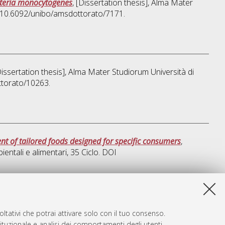
isteria monocytogenes
, [Dissertation thesis], Alma Mater
I 10.6092/unibo/amsdottorato/7171.
Dissertation thesis], Alma Mater Studiorum Università di
ttorato/10263.
nt of tailored foods designed for specific consumers
,
ientali e alimentari
, 35 Ciclo. DOI
a lista e' stata generata il
Thu Aug 6 20:46:58 2026 CEST
.
ltativi che potrai attivare solo con il tuo consenso.
tituzionale e analisi dei comportamenti degli utenti.