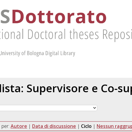
 lista: Supervisore e Co-s
 per:
Autore
|
Data di discussione
|
Ciclo
|
Nessun raggr