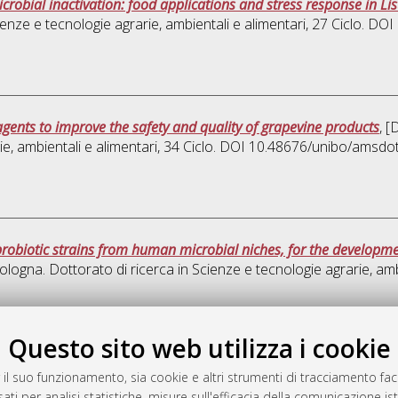
robial inactivation: food applications and stress response in L
enze e tecnologie agrarie, ambientali e alimentari
, 27 Ciclo. DO
 agents to improve the safety and quality of grapevine products
, [
e, ambientali e alimentari
, 34 Ciclo. DOI 10.48676/unibo/amsdo
probiotic strains from human microbial niches, for the developme
ologna. Dottorato di ricerca in
Scienze e tecnologie agrarie, amb
Quest
Questo sito web utilizza i cookie
 il suo funzionamento, sia cookie e altri strumenti di tracciamento faco
rato
ati per analisi statistiche, misure sull'efficacia della comunicazione is