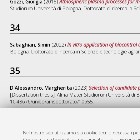
Gozzi, Giorgia
(2015)
Atmospheric plasma processes for mic
Studiorum Università di Bologna. Dottorato di ricerca in
Sci
34
Sabaghian, Simin
(2022)
In vitro application of biocontrol
Bologna. Dottorato di ricerca in
Scienze e tecnologie agrari
35
D'Alessandro, Margherita
(2023)
Selection of candidate 
[Dissertation thesis], Alma Mater Studiorum Università di B
10.48676/unibo/amsdottorato/10655.
Nel nostro sito utilizziamo sia cookie tecnici necessari per
AMS Dotto
Atom
Cookie e altri strumenti di tracciamento facoltativi sono us