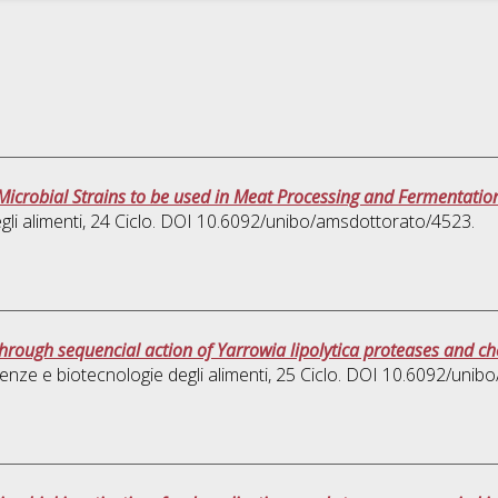
Microbial Strains to be used in Meat Processing and Fermentatio
li alimenti
, 24 Ciclo. DOI 10.6092/unibo/amsdottorato/4523.
through sequencial action of Yarrowia lipolytica proteases and ch
enze e biotecnologie degli alimenti
, 25 Ciclo. DOI 10.6092/unib