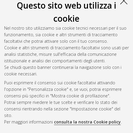
Questo sito web utilizza i
Billi, Marco
(2025)
Legal reasoning through factor-based
cookie
reasoning and argumentation in the context of explainability
,
[Dissertation thesis], Alma Mater Studiorum Università di
Nel nostro sito utilizziamo sia cookie tecnici necessari per il suo
Bologna. Dottorato di ricerca in
Law, science and technology
,
funzionamento, sia cookie e altri strumenti di tracciamento
37 Ciclo. DOI 10.48676/unibo/amsdottorato/12213.
facoltativi che potrai attivare solo con il tuo consenso.
Cookie e altri strumenti di tracciamento facoltativi sono usati per
Questa lista e' stata generata il
Sat Aug 8 20:47:33 2026
analisi statistiche, misure sull'efficacia della comunicazione
CEST
.
istituzionale e analisi dei comportamenti degli utenti.
Se chiudi questo banner continuerai la navigazione solo con i
cookie necessari.
Atom
Puoi esprimere il consenso sui cookie facoltativi attivando
Rss 1.0
l'opzione in "Personalizza cookie" e, se vuoi, potrai esprimere
consensi più specifici in "Mostra cookie di profilazione".
Rss 2.0
Potrai sempre rivedere le tue scelte e verificare lo stato dei
consensi rientrando nella sezione "Impostazione cookie" del
AMS Dottorato
sito.
Per maggiori informazioni
consulta la nostra Cookie policy
.
ISSN: 2038-7946
Servizio implementato e gestito da
AlmaDL