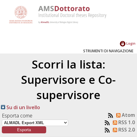
Login
STRUMENTI DI NAVIGAZIONE
Scorri la lista:
Supervisore e Co-
supervisore
Su di un livello
Atom
Esporta come
RSS 1.0
RSS 2.0