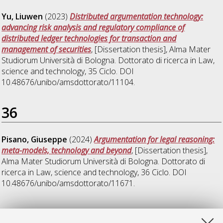
Yu, Liuwen
(2023)
Distributed argumentation technology:
advancing risk analysis and regulatory compliance of
distributed ledger technologies for transaction and
management of securities
, [Dissertation thesis], Alma Mater
Studiorum Università di Bologna. Dottorato di ricerca in
Law,
science and technology
, 35 Ciclo. DOI
10.48676/unibo/amsdottorato/11104.
36
Pisano, Giuseppe
(2024)
Argumentation for legal reasoning:
meta-models, technology and beyond
, [Dissertation thesis],
Alma Mater Studiorum Università di Bologna. Dottorato di
ricerca in
Law, science and technology
, 36 Ciclo. DOI
10.48676/unibo/amsdottorato/11671.
37