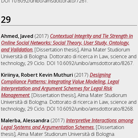
DOI 10.6092/unibo/amsdottorato/7261.
29
Ahmed, Javed
(2017)
Contextual Integrity and Tie Strength in
Online Social Networks: Social Theory, User Study, Ontology,
and Validation
, [Dissertation thesis], Alma Mater Studiorum
Università di Bologna. Dottorato di ricerca in
Law, science and
technology
, 29 Ciclo. DOI 10.6092/unibo/amsdottorato/8267.
Kiriinya, Robert Kevin Muthuri
(2017)
Designing
Compliance Patterns: Integrating Value Modeling, Legal
Interpretation and Argument Schemes for Legal Risk
Management
, [Dissertation thesis], Alma Mater Studiorum
Università di Bologna. Dottorato di ricerca in
Law, science and
technology
, 29 Ciclo. DOI 10.6092/unibo/amsdottorato/8268.
Malerba, Alessandra
(2017)
Interpretive Interactions among
Legal Systems and Argumentation Schemes
, [Dissertation
thesis], Alma Mater Studiorum Università di Bologna.