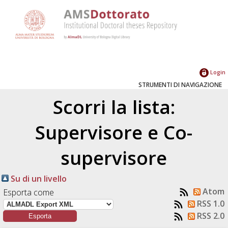
Login
STRUMENTI DI NAVIGAZIONE
Scorri la lista:
Supervisore e Co-
supervisore
Su di un livello
Atom
Esporta come
RSS 1.0
RSS 2.0