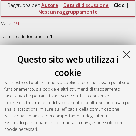
Raggruppa per:
Autore
|
Data di discussione
|
Ciclo
|
Nessun raggruppamento
Vai a:
19
Numero di documenti:
1
.
19
Questo sito web utilizza i
cookie
Peveri, Valentina
(2007)
Pratiche di genere: forme di socialità
e riproduzione fra le donne Hadiya (Etiopia centro-
Nel nostro sito utilizziamo sia cookie tecnici necessari per il suo
meridionale)
, [Dissertation thesis], Alma Mater Studiorum
funzionamento, sia cookie e altri strumenti di tracciamento
Università di Bologna. Dottorato di ricerca in
Studi religiosi:
facoltativi che potrai attivare solo con il tuo consenso.
scienze sociali e studi storici delle religioni
, 19 Ciclo.
Cookie e altri strumenti di tracciamento facoltativi sono usati per
analisi statistiche, misure sull'efficacia della comunicazione
Questa lista e' stata generata il
Fri Aug 7 20:45:03 2026 CEST
.
istituzionale e analisi dei comportamenti degli utenti.
Se chiudi questo banner continuerai la navigazione solo con i
cookie necessari.
Atom