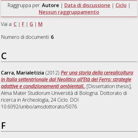
Raggruppa per:
Autore
|
Data di discussione
|
Ciclo
|
Nessun raggruppamento
Vai a:
C
|
F
|
G
|
M
Numero di documenti:
6
.
C
Carra, Marialetizia
(2012)
Per una storia della cerealicoltura
in Italia settentrionale dal Neolitico all’Età del Ferro: strategie
adattive e condizionamenti ambientali.
, [Dissertation thesis],
Alma Mater Studiorum Università di Bologna. Dottorato di
ricerca in
Archeologia
, 24 Ciclo. DOI
10.6092/unibo/amsdottorato/5076.
F