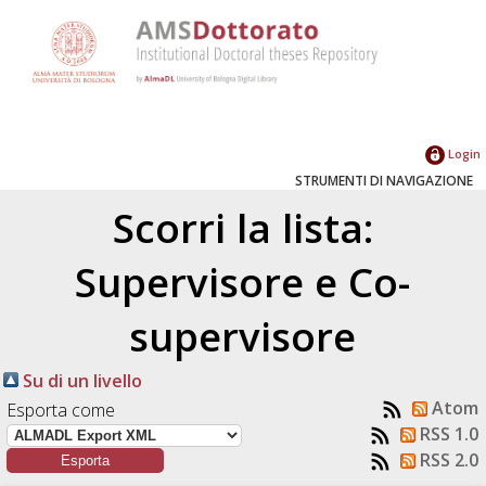
Login
STRUMENTI DI NAVIGAZIONE
Scorri la lista:
Supervisore e Co-
supervisore
Su di un livello
Atom
Esporta come
RSS 1.0
RSS 2.0