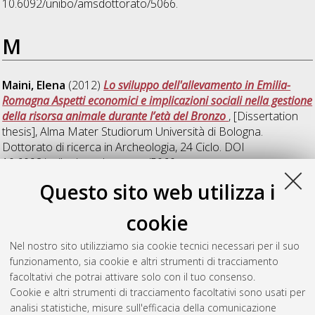
10.6092/unibo/amsdottorato/5066.
M
Maini, Elena
(2012)
Lo sviluppo dell'allevamento in Emilia-
Romagna Aspetti economici e implicazioni sociali nella gestione
della risorsa animale durante l’età del Bronzo
, [Dissertation
thesis], Alma Mater Studiorum Università di Bologna.
Dottorato di ricerca in
Archeologia
, 24 Ciclo. DOI
10.6092/unibo/amsdottorato/5060.
Questo sito web utilizza i
Mantellini, Simone
(2009)
La gestione dell'acqua come
oggetto d'indagine per la ricostruzione delle dinamiche
cookie
insediamentali e delle trasformazioni del territorio. Il caso di
Samarcanda nella Media Valle dello Zeravshan (Uzbekistan)
,
Nel nostro sito utilizziamo sia cookie tecnici necessari per il suo
[Dissertation thesis], Alma Mater Studiorum Università di
funzionamento, sia cookie e altri strumenti di tracciamento
Bologna. Dottorato di ricerca in
Archeologia
, 21 Ciclo.
facoltativi che potrai attivare solo con il tuo consenso.
Cookie e altri strumenti di tracciamento facoltativi sono usati per
Questa lista e' stata generata il
Sat Aug 8 20:44:45 2026
analisi statistiche, misure sull'efficacia della comunicazione