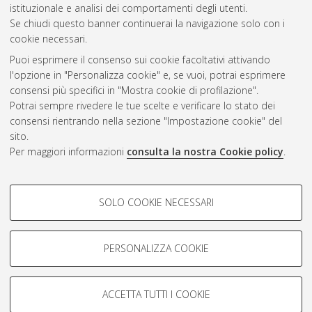
CEST
.
istituzionale e analisi dei comportamenti degli utenti.
Se chiudi questo banner continuerai la navigazione solo con i
cookie necessari.
Atom
Puoi esprimere il consenso sui cookie facoltativi attivando
Rss 1.0
l'opzione in "Personalizza cookie" e, se vuoi, potrai esprimere
consensi più specifici in "Mostra cookie di profilazione".
Rss 2.0
Potrai sempre rivedere le tue scelte e verificare lo stato dei
consensi rientrando nella sezione "Impostazione cookie" del
AMS Dottorato
sito.
Per maggiori informazioni
consulta la nostra Cookie policy
.
ISSN: 2038-7946
Servizio implementato e gestito da
AlmaDL
Impostazioni Cookie
COOKIE DI PROFILAZIONE -
SOLO COOKIE NECESSARI
Informativa sulla privacy
FACOLTATIVI
Condizioni d’uso del sito
Si tratta di cookie utilizzati per analizzare le caratteristiche della
navigazione degli utenti, creare profili in base al loro comportamento
PERSONALIZZA COOKIE
sul sito, per analisi di marketing.
Mostra cookie di profilazione
ACCETTA TUTTI I COOKIE
Google/Youtube Video
© ALMA MATER STUDIORUM - Università di Bologna, 2007-2026.
COOKIE TECNICI - NECESSARI