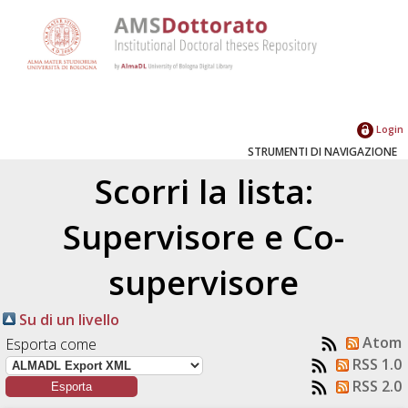
Login
STRUMENTI DI NAVIGAZIONE
Scorri la lista:
Supervisore e Co-
supervisore
Su di un livello
Atom
Esporta come
RSS 1.0
RSS 2.0