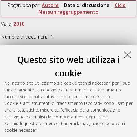
Raggruppa per:
Autore
|
Data di discussione
|
Ciclo
|
Nessun raggruppamento
Vai a:
2010
Numero di documenti:
1
.
2010
Questo sito web utilizza i
cookie
Sonnessa, Alberico
(2010)
Slope stability analysis by multi-
temporal DEMs and 3D modelling: The 2002 and 2007
Nel nostro sito utilizziamo sia cookie tecnici necessari per il suo
Stromboli landslide events
, [Dissertation thesis], Alma Mater
funzionamento, sia cookie e altri strumenti di tracciamento
Studiorum Università di Bologna. Dottorato di ricerca in
facoltativi che potrai attivare solo con il tuo consenso.
Geofisica
, 22 Ciclo.
Cookie e altri strumenti di tracciamento facoltativi sono usati per
analisi statistiche, misure sull'efficacia della comunicazione
Questa lista e' stata generata il
Fri Aug 7 20:43:13 2026 CEST
.
istituzionale e analisi dei comportamenti degli utenti.
Se chiudi questo banner continuerai la navigazione solo con i
cookie necessari.
Atom