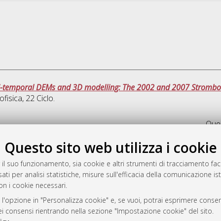
lti-temporal DEMs and 3D modelling: The 2002 and 2007 Strombol
ofisica
, 22 Ciclo.
Ques
Questo sito web utilizza i cookie
rato
-7946
 il suo funzionamento, sia cookie e altri strumenti di tracciamento faco
ati per analisi statistiche, misure sull'efficacia della comunicazione is
mplementato e gestito da
AlmaDL
on i cookie necessari.
ni Cookie
 sulla privacy
 l'opzione in "Personalizza cookie" e, se vuoi, potrai esprimere consens
dei consensi rientrando nella sezione "Impostazione cookie" del sito.
d’uso del sito