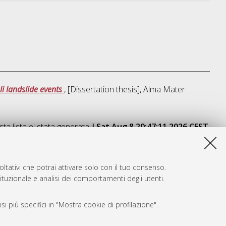
i landslide events
, [Dissertation thesis], Alma Mater
ta lista e' stata generata il
Sat Aug 8 20:47:11 2026 CEST
.
ltativi che potrai attivare solo con il tuo consenso.
tituzionale e analisi dei comportamenti degli utenti.
i più specifici in "Mostra cookie di profilazione".