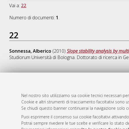
Vai a:
22
Numero di documenti:
1
.
22
Sonnessa, Alberico
(2010)
Slope stability analysis by mu
Studiorum Università di Bologna. Dottorato di ricerca in
Ge
AMS Dotto
Atom
ISSN: 2038
Nel nostro sito utilizziamo sia cookie tecnici necessari per
Rss 1.0
Cookie e altri strumenti di tracciamento facoltativi sono us
Servizio i
Se chiudi questo banner continuerai la navigazione solo c
Rss 2.0
Impostazio
Informativa
Puoi esprimere il consenso sui cookie facoltativi attivando
Potrai sempre rivedere le tue scelte e verificare lo stato 
Condizioni 