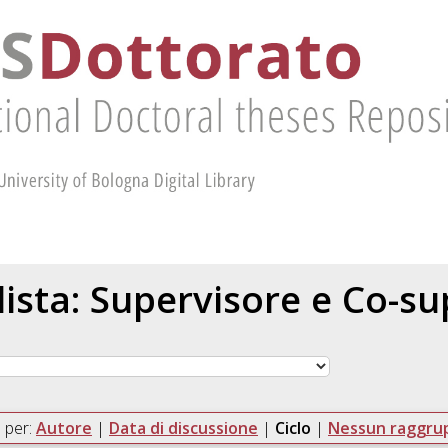
 lista: Supervisore e Co-s
 per:
Autore
|
Data di discussione
|
Ciclo
|
Nessun raggr