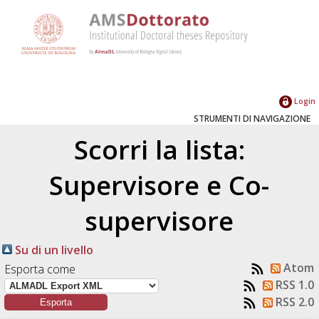
Login
STRUMENTI DI NAVIGAZIONE
Scorri la lista:
Supervisore e Co-
supervisore
Su di un livello
Atom
Esporta come
RSS 1.0
RSS 2.0