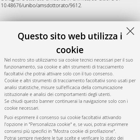
10.48676/unibo/amsdottorato/9612.
35
Questo sito web utilizza i
Ravarino, Paolo
(2023)
Low-molecular-weight gels: from the
cookie
rational design to the application of versatile soft materials
,
[Dissertation thesis], Alma Mater Studiorum Università di
Nel nostro sito utilizziamo sia cookie tecnici necessari per il suo
Bologna. Dottorato di ricerca in
Chimica
, 35 Ciclo. DOI
funzionamento, sia cookie e altri strumenti di tracciamento
10.48676/unibo/amsdottorato/11014.
facoltativi che potrai attivare solo con il tuo consenso.
Cookie e altri strumenti di tracciamento facoltativi sono usati per
Questa lista e' stata generata il
Thu Aug 6 20:44:22 2026
analisi statistiche, misure sull'efficacia della comunicazione
CEST
.
istituzionale e analisi dei comportamenti degli utenti.
Se chiudi questo banner continuerai la navigazione solo con i
cookie necessari.
Atom
Puoi esprimere il consenso sui cookie facoltativi attivando
Rss 1.0
l'opzione in "Personalizza cookie" e, se vuoi, potrai esprimere
consensi più specifici in "Mostra cookie di profilazione".
Rss 2.0
Potrai sempre rivedere le tue scelte e verificare lo stato dei