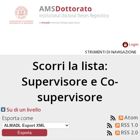
Login
STRUMENTI DI NAVIGAZIONE
Scorri la lista:
Supervisore e Co-
supervisore
Su di un livello
Atom
Esporta come
RSS 1.0
RSS 2.0