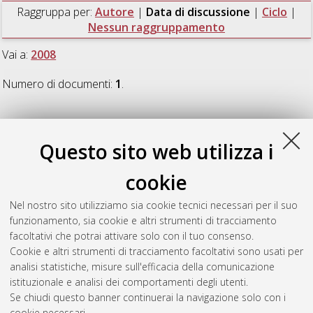
Raggruppa per:
Autore
|
Data di discussione
|
Ciclo
|
Nessun raggruppamento
Vai a:
2008
Numero di documenti:
1
.
2008
Questo sito web utilizza i
Biasiotti, Maria Angela
(2008)
La conoscenza
cookie
dell'informazione giuridica nell'era del semantic web: strumenti
semantici utilizzati e scenari futuri
, [Dissertation thesis], Alma
Nel nostro sito utilizziamo sia cookie tecnici necessari per il suo
Mater Studiorum Università di Bologna. Dottorato di ricerca in
funzionamento, sia cookie e altri strumenti di tracciamento
Informatica giuridica e diritto dell'informatica
, 20 Ciclo.
facoltativi che potrai attivare solo con il tuo consenso.
Cookie e altri strumenti di tracciamento facoltativi sono usati per
Questa lista e' stata generata il
Wed Aug 5 20:43:32 2026
analisi statistiche, misure sull'efficacia della comunicazione
CEST
.
istituzionale e analisi dei comportamenti degli utenti.
Se chiudi questo banner continuerai la navigazione solo con i
cookie necessari.