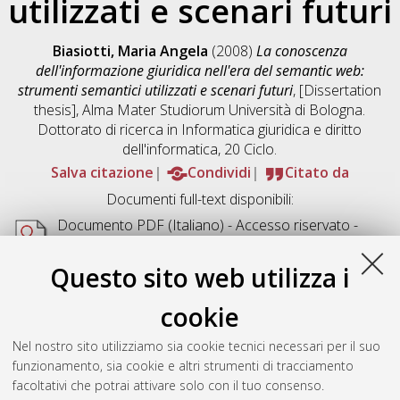
utilizzati e scenari futuri
Biasiotti, Maria Angela
(2008)
La conoscenza
dell'informazione giuridica nell'era del semantic web:
strumenti semantici utilizzati e scenari futuri
, [Dissertation
thesis], Alma Mater Studiorum Università di Bologna.
Dottorato di ricerca in
Informatica giuridica e diritto
dell'informatica
, 20 Ciclo.
Salva citazione
Condividi
Citato da
Documenti full-text disponibili:
Documento PDF
(Italiano) - Accesso riservato -
Richiede un lettore di PDF come
Xpdf
o
Adobe
Acrobat Reader
Questo sito web utilizza i
Download (1MB)
cookie
Abstract
Nel nostro sito utilizziamo sia cookie tecnici necessari per il suo
funzionamento, sia cookie e altri strumenti di tracciamento
Altri metadati
facoltativi che potrai attivare solo con il tuo consenso.