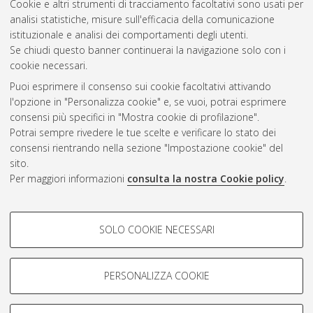
Cookie e altri strumenti di tracciamento facoltativi sono usati per
Gestione del documento:
analisi statistiche, misure sull'efficacia della comunicazione
istituzionale e analisi dei comportamenti degli utenti.
Se chiudi questo banner continuerai la navigazione solo con i
cookie necessari.
Atom
Puoi esprimere il consenso sui cookie facoltativi attivando
Rss 1.0
l'opzione in "Personalizza cookie" e, se vuoi, potrai esprimere
consensi più specifici in "Mostra cookie di profilazione".
Rss 2.0
Potrai sempre rivedere le tue scelte e verificare lo stato dei
consensi rientrando nella sezione "Impostazione cookie" del
sito.
AMS Dottorato
Per maggiori informazioni
consulta la nostra Cookie policy
.
ISSN: 2038-7946
Servizio implementato e gestito da
AlmaDL
Impostazioni Cookie
COOKIE DI PROFILAZIONE -
SOLO COOKIE NECESSARI
Informativa sulla privacy
FACOLTATIVI
Condizioni d’uso del sito
Si tratta di cookie utilizzati per analizzare le caratteristiche della
navigazione degli utenti, creare profili in base al loro comportamento
PERSONALIZZA COOKIE
sul sito, per analisi di marketing.
Mostra cookie di profilazione