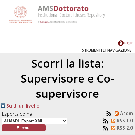
Login
STRUMENTI DI NAVIGAZIONE
Scorri la lista:
Supervisore e Co-
supervisore
Su di un livello
Atom
Esporta come
RSS 1.0
RSS 2.0