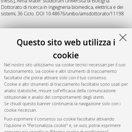
thesis], Alma Mater Studiorum Università di Bologna.
Dottorato di ricerca in
Ingegneria biomedica, elettrica e dei
sistemi
, 36 Ciclo. DOI 10.48676/unibo/amsdottorato/11198.
38
Questo sito web utilizza i
Negri, Virginia
(2026)
AI-based measurement architectures in
cookie
electrical power systems
, [Dissertation thesis], Alma Mater
Studiorum Università di Bologna. Dottorato di ricerca in
Nel nostro sito utilizziamo sia cookie tecnici necessari per il suo
Ingegneria biomedica, elettrica e dei sistemi
, 38 Ciclo. DOI
funzionamento, sia cookie e altri strumenti di tracciamento
10.48676/unibo/amsdottorato/12732.
facoltativi che potrai attivare solo con il tuo consenso.
Cookie e altri strumenti di tracciamento facoltativi sono usati per
Questa lista e' stata generata il
Thu Aug 6 20:44:53 2026
analisi statistiche, misure sull'efficacia della comunicazione
CEST
.
istituzionale e analisi dei comportamenti degli utenti.
Se chiudi questo banner continuerai la navigazione solo con i
cookie necessari.
Atom
Puoi esprimere il consenso sui cookie facoltativi attivando
Rss 1.0
l'opzione in "Personalizza cookie" e, se vuoi, potrai esprimere
consensi più specifici in "Mostra cookie di profilazione".