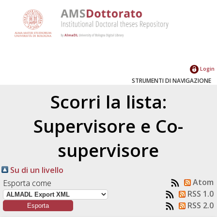
Login
STRUMENTI DI NAVIGAZIONE
Scorri la lista:
Supervisore e Co-
supervisore
Su di un livello
Atom
Esporta come
RSS 1.0
RSS 2.0