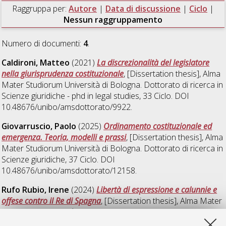
Raggruppa per:
Autore
|
Data di discussione
|
Ciclo
|
Nessun raggruppamento
Numero di documenti:
4
.
Caldironi, Matteo
(2021)
La discrezionalità del legislatore
nella giurisprudenza costituzionale
, [Dissertation thesis], Alma
Mater Studiorum Università di Bologna. Dottorato di ricerca in
Scienze giuridiche - phd in legal studies
, 33 Ciclo. DOI
10.48676/unibo/amsdottorato/9922.
Giovarruscio, Paolo
(2025)
Ordinamento costituzionale ed
emergenza. Teoria, modelli e prassi
, [Dissertation thesis], Alma
Mater Studiorum Università di Bologna. Dottorato di ricerca in
Scienze giuridiche
, 37 Ciclo. DOI
10.48676/unibo/amsdottorato/12158.
Rufo Rubio, Irene
(2024)
Libertà di espressione e calunnie e
offese contro il Re di Spagna
, [Dissertation thesis], Alma Mater
Studiorum Università di Bologna. Dottorato di ricerca in
Scienze giuridiche
, 36 Ciclo.