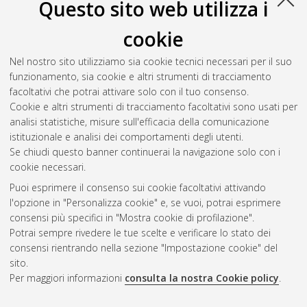
Questo sito web utilizza i
Villalba Cano, Laura Maria
(2024)
L'iniziativa dei cittadini
cookie
europei: un'analisi della sua efficacia come strumento di
democrazia partecipativa
, [Dissertation thesis], Alma Mater
Nel nostro sito utilizziamo sia cookie tecnici necessari per il suo
Studiorum Università di Bologna. Dottorato di ricerca in
Diritto
funzionamento, sia cookie e altri strumenti di tracciamento
europeo
, 36 Ciclo.
facoltativi che potrai attivare solo con il tuo consenso.
Cookie e altri strumenti di tracciamento facoltativi sono usati per
Questa lista e' stata generata il
Sat Aug 8 20:49:03 2026
analisi statistiche, misure sull'efficacia della comunicazione
CEST
.
istituzionale e analisi dei comportamenti degli utenti.
Se chiudi questo banner continuerai la navigazione solo con i
cookie necessari.
Atom
Puoi esprimere il consenso sui cookie facoltativi attivando
Rss 1.0
l'opzione in "Personalizza cookie" e, se vuoi, potrai esprimere
consensi più specifici in "Mostra cookie di profilazione".
Rss 2.0
Potrai sempre rivedere le tue scelte e verificare lo stato dei
consensi rientrando nella sezione "Impostazione cookie" del
sito.
AMS Dottorato
Per maggiori informazioni
consulta la nostra Cookie policy
.
ISSN: 2038-7946
Servizio implementato e gestito da
AlmaDL