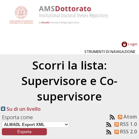
Login
STRUMENTI DI NAVIGAZIONE
Scorri la lista:
Supervisore e Co-
supervisore
Su di un livello
Atom
Esporta come
RSS 1.0
RSS 2.0