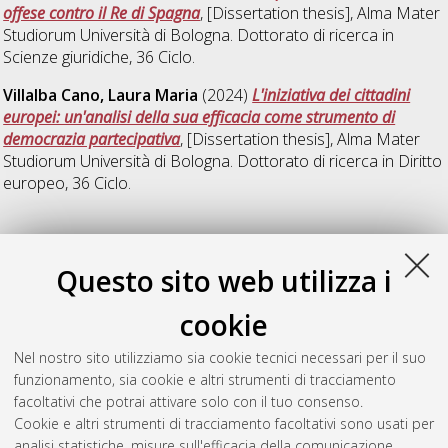
offese contro il Re di Spagna
, [Dissertation thesis], Alma Mater
Studiorum Università di Bologna. Dottorato di ricerca in
Scienze giuridiche
, 36 Ciclo.
Villalba Cano, Laura Maria
(2024)
L'iniziativa dei cittadini
europei: un'analisi della sua efficacia come strumento di
democrazia partecipativa
, [Dissertation thesis], Alma Mater
Studiorum Università di Bologna. Dottorato di ricerca in
Diritto
europeo
, 36 Ciclo.
2025
Questo sito web utilizza i
Giovarruscio, Paolo
(2025)
Ordinamento costituzionale ed
cookie
emergenza. Teoria, modelli e prassi
, [Dissertation thesis], Alma
Mater Studiorum Università di Bologna. Dottorato di ricerca in
Nel nostro sito utilizziamo sia cookie tecnici necessari per il suo
Scienze giuridiche
, 37 Ciclo. DOI
funzionamento, sia cookie e altri strumenti di tracciamento
10.48676/unibo/amsdottorato/12158.
facoltativi che potrai attivare solo con il tuo consenso.
Cookie e altri strumenti di tracciamento facoltativi sono usati per
Questa lista e' stata generata il
Thu Aug 6 20:44:02 2026
analisi statistiche, misure sull'efficacia della comunicazione