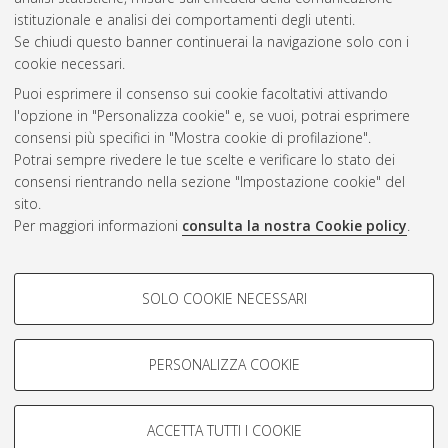
CEST
.
istituzionale e analisi dei comportamenti degli utenti.
Se chiudi questo banner continuerai la navigazione solo con i
cookie necessari.
Atom
Puoi esprimere il consenso sui cookie facoltativi attivando
Rss 1.0
l'opzione in "Personalizza cookie" e, se vuoi, potrai esprimere
consensi più specifici in "Mostra cookie di profilazione".
Rss 2.0
Potrai sempre rivedere le tue scelte e verificare lo stato dei
consensi rientrando nella sezione "Impostazione cookie" del
AMS Dottorato
sito.
Per maggiori informazioni
consulta la nostra Cookie policy
.
ISSN: 2038-7946
Servizio implementato e gestito da
AlmaDL
Impostazioni Cookie
COOKIE DI PROFILAZIONE -
SOLO COOKIE NECESSARI
Informativa sulla privacy
FACOLTATIVI
Condizioni d’uso del sito
Si tratta di cookie utilizzati per analizzare le caratteristiche della
navigazione degli utenti, creare profili in base al loro comportamento
PERSONALIZZA COOKIE
sul sito, per analisi di marketing.
Mostra cookie di profilazione
ACCETTA TUTTI I COOKIE
Google/Youtube Video