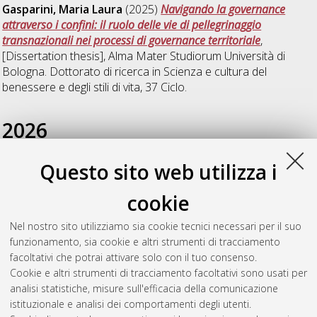
Gasparini, Maria Laura
(2025)
Navigando la governance
attraverso i confini: il ruolo delle vie di pellegrinaggio
transnazionali nei processi di governance territoriale
,
[Dissertation thesis], Alma Mater Studiorum Università di
Bologna. Dottorato di ricerca in
Scienza e cultura del
benessere e degli stili di vita
, 37 Ciclo.
2026
Questo sito web utilizza i
Vittori, Luca
(2026)
Iperinclusività accelerata. Il processo di
reinsediamento di studenti e studentesse destinatari del
cookie
progetto University Corridors for Refugees - UNICORE
,
[Dissertation thesis], Alma Mater Studiorum Università di
Nel nostro sito utilizziamo sia cookie tecnici necessari per il suo
Bologna. Dottorato di ricerca in
Sport, salute e benessere
, 38
funzionamento, sia cookie e altri strumenti di tracciamento
Ciclo. DOI 10.48676/unibo/amsdottorato/12862.
facoltativi che potrai attivare solo con il tuo consenso.
Cookie e altri strumenti di tracciamento facoltativi sono usati per
Questa lista e' stata generata il
Wed Aug 5 20:48:29 2026
analisi statistiche, misure sull'efficacia della comunicazione
CEST
.
istituzionale e analisi dei comportamenti degli utenti.