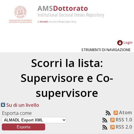
Login
STRUMENTI DI NAVIGAZIONE
Scorri la lista:
Supervisore e Co-
supervisore
Su di un livello
Atom
Esporta come
RSS 1.0
RSS 2.0