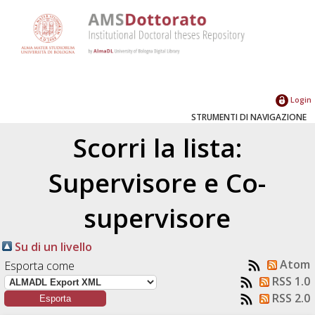
Login
STRUMENTI DI NAVIGAZIONE
Scorri la lista:
Supervisore e Co-
supervisore
Su di un livello
Atom
Esporta come
RSS 1.0
RSS 2.0