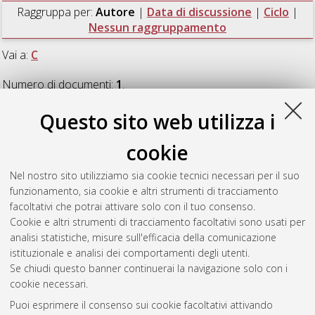
Raggruppa per:
Autore
|
Data di discussione
|
Ciclo
|
Nessun raggruppamento
Vai a:
C
Numero di documenti:
1
.
Questo sito web utilizza i
C
cookie
Cetrullo, Silvia
(2009)
Trasduzione del segnale e poliamine
Nel nostro sito utilizziamo sia cookie tecnici necessari per il suo
nell'apoptosi di cellule cardiache
, [Dissertation thesis], Alma
funzionamento, sia cookie e altri strumenti di tracciamento
Mater Studiorum Università di Bologna. Dottorato di ricerca in
facoltativi che potrai attivare solo con il tuo consenso.
Biochimica
, 21 Ciclo. DOI 10.6092/unibo/amsdottorato/1577.
Cookie e altri strumenti di tracciamento facoltativi sono usati per
analisi statistiche, misure sull'efficacia della comunicazione
Questa lista e' stata generata il
Fri Aug 7 20:44:10 2026 CEST
.
istituzionale e analisi dei comportamenti degli utenti.
Se chiudi questo banner continuerai la navigazione solo con i
cookie necessari.
Atom
Puoi esprimere il consenso sui cookie facoltativi attivando
Rss 1.0