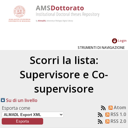
Login
STRUMENTI DI NAVIGAZIONE
Scorri la lista:
Supervisore e Co-
supervisore
Su di un livello
Atom
Esporta come
RSS 1.0
RSS 2.0