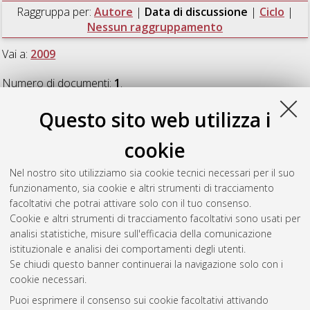
Raggruppa per:
Autore
|
Data di discussione
|
Ciclo
|
Nessun raggruppamento
Vai a:
2009
Numero di documenti:
1
.
Questo sito web utilizza i
2009
cookie
Cetrullo, Silvia
(2009)
Trasduzione del segnale e poliamine
Nel nostro sito utilizziamo sia cookie tecnici necessari per il suo
nell'apoptosi di cellule cardiache
, [Dissertation thesis], Alma
funzionamento, sia cookie e altri strumenti di tracciamento
Mater Studiorum Università di Bologna. Dottorato di ricerca in
facoltativi che potrai attivare solo con il tuo consenso.
Biochimica
, 21 Ciclo. DOI 10.6092/unibo/amsdottorato/1577.
Cookie e altri strumenti di tracciamento facoltativi sono usati per
analisi statistiche, misure sull'efficacia della comunicazione
Questa lista e' stata generata il
Fri Aug 7 20:44:10 2026 CEST
.
istituzionale e analisi dei comportamenti degli utenti.
Se chiudi questo banner continuerai la navigazione solo con i
cookie necessari.
Atom
Puoi esprimere il consenso sui cookie facoltativi attivando
Rss 1.0