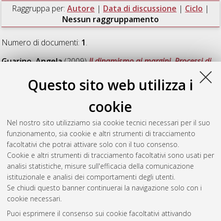
Raggruppa per:
Autore
|
Data di discussione
|
Ciclo
|
Nessun raggruppamento
Numero di documenti:
1
.
Guarino, Angela
(2009)
Il dinamismo ai margini. Processi di
sviluppo rurale in zone svantaggiate dell'Europa mediterranea:
Questo sito web utilizza i
le regioni storico geografiche del Montiferru e del Barigadu,
Sardegna centro-occidentale (Italia) e dell'Alpujarra Granadina,
cookie
Andalusia sud-orientale (Spagna)
, [Dissertation thesis], Alma
Mater Studiorum Università di Bologna. Dottorato di ricerca in
Nel nostro sito utilizziamo sia cookie tecnici necessari per il suo
Cooperazione internazionale e politiche per lo sviluppo
funzionamento, sia cookie e altri strumenti di tracciamento
sostenibile
, 20 Ciclo. DOI 10.6092/unibo/amsdottorato/2056.
facoltativi che potrai attivare solo con il tuo consenso.
Cookie e altri strumenti di tracciamento facoltativi sono usati per
Questa lista e' stata generata il
Sat Aug 8 20:46:22 2026
analisi statistiche, misure sull'efficacia della comunicazione
CEST
.
istituzionale e analisi dei comportamenti degli utenti.
Se chiudi questo banner continuerai la navigazione solo con i
cookie necessari.
Atom
Puoi esprimere il consenso sui cookie facoltativi attivando
Rss 1.0