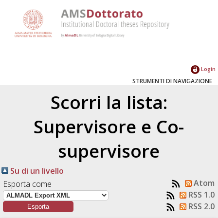
Login
STRUMENTI DI NAVIGAZIONE
Scorri la lista:
Supervisore e Co-
supervisore
Su di un livello
Atom
Esporta come
RSS 1.0
RSS 2.0