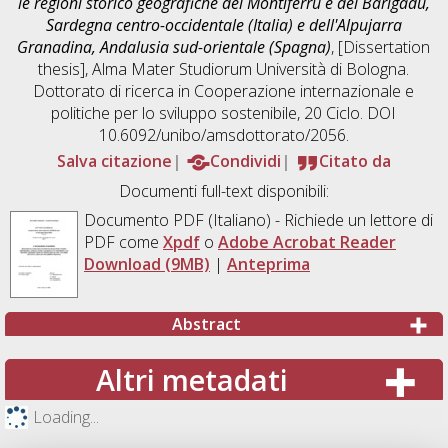
le regioni storico geografiche del Montiferru e del Barigadu,
Sardegna centro-occidentale (Italia) e dell'Alpujarra
Granadina, Andalusia sud-orientale (Spagna)
, [Dissertation
thesis], Alma Mater Studiorum Università di Bologna.
Dottorato di ricerca in
Cooperazione internazionale e
politiche per lo sviluppo sostenibile
, 20 Ciclo. DOI
10.6092/unibo/amsdottorato/2056.
Salva citazione
Condividi
Citato da
Documenti full-text disponibili:
Documento PDF
(Italiano) - Richiede un lettore di
PDF come
Xpdf
o
Adobe Acrobat Reader
Download (9MB)
|
Anteprima
Abstract
Altri metadati
Loading...