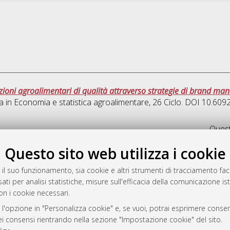
uzioni agroalimentari di qualità attraverso strategie di brand m
a in
Economia e statistica agroalimentare
, 26 Ciclo. DOI 10.60
Quest
Questo sito web utilizza i cookie
rato
-7946
 il suo funzionamento, sia cookie e altri strumenti di tracciamento faco
ati per analisi statistiche, misure sull'efficacia della comunicazione is
mplementato e gestito da
AlmaDL
on i cookie necessari.
ni Cookie
 sulla privacy
 l'opzione in "Personalizza cookie" e, se vuoi, potrai esprimere consens
dei consensi rientrando nella sezione "Impostazione cookie" del sito.
d’uso del sito