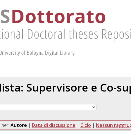
 lista: Supervisore e Co-s
 per:
Autore
|
Data di discussione
|
Ciclo
|
Nessun raggr