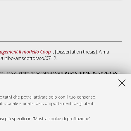
anagement.Il modello Coop.
, [Dissertation thesis], Alma
92/unibo/amsdottorato/6712.
a lista e' stata generata il
Wed Aug 5 20:46:25 2026 CEST
.
ltativi che potrai attivare solo con il tuo consenso.
tituzionale e analisi dei comportamenti degli utenti.
i più specifici in "Mostra cookie di profilazione".