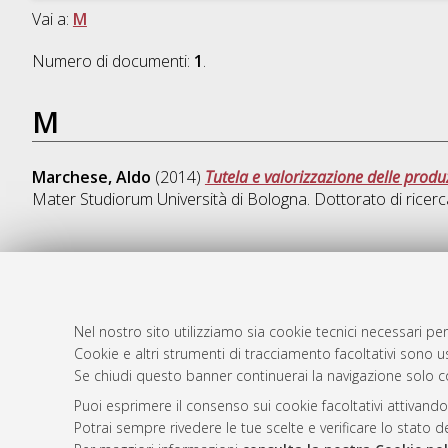
Vai a:
M
Numero di documenti:
1
.
M
Marchese, Aldo
(2014)
Tutela e valorizzazione delle prod
Mater Studiorum Università di Bologna. Dottorato di ricerc
AMS Dotto
Atom
ISSN: 2038
Nel nostro sito utilizziamo sia cookie tecnici necessari per
Rss 1.0
Cookie e altri strumenti di tracciamento facoltativi sono us
Servizio i
Se chiudi questo banner continuerai la navigazione solo c
Rss 2.0
Impostazio
Informativa
Puoi esprimere il consenso sui cookie facoltativi attivando
Potrai sempre rivedere le tue scelte e verificare lo stato 
Condizioni 