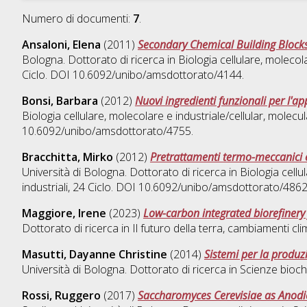
Numero di documenti:
7
.
Ansaloni, Elena
(2011)
Secondary Chemical Building Blocks
Bologna. Dottorato di ricerca in
Biologia cellulare, molecola
Ciclo. DOI 10.6092/unibo/amsdottorato/4144.
Bonsi, Barbara
(2012)
Nuovi ingredienti funzionali per l'a
Biologia cellulare, molecolare e industriale/cellular, molecul
10.6092/unibo/amsdottorato/4755.
Bracchitta, Mirko
(2012)
Pretrattamenti termo-meccanici e
Università di Bologna. Dottorato di ricerca in
Biologia cellu
industriali
, 24 Ciclo. DOI 10.6092/unibo/amsdottorato/4862
Maggiore, Irene
(2023)
Low-carbon integrated biorefinery f
Dottorato di ricerca in
Il futuro della terra, cambiamenti clim
Masutti, Dayanne Christine
(2014)
Sistemi per la produzi
Università di Bologna. Dottorato di ricerca in
Scienze bioch
Rossi, Ruggero
(2017)
Saccharomyces Cerevisiae as Anodic 