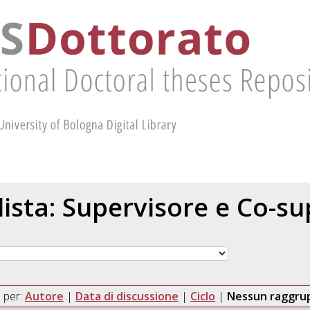
 lista: Supervisore e Co-s
 per:
Autore
|
Data di discussione
|
Ciclo
|
Nessun raggr