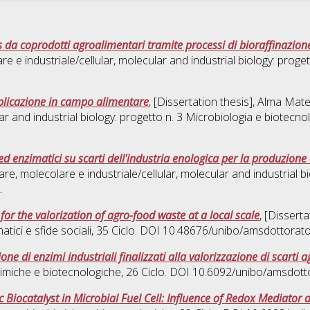
 da coprodotti agroalimentari tramite processi di bioraffinazion
re e industriale/cellular, molecular and industrial biology: proget
pplicazione in campo alimentare
, [Dissertation thesis], Alma Mat
ar and industrial biology: progetto n. 3 Microbiologia e biotecnol
d enzimatici su scarti dell'industria enologica per la produzione
lare, molecolare e industriale/cellular, molecular and industrial 
.
or the valorization of agro-food waste at a local scale
, [Dissert
atici e sfide sociali
, 35 Ciclo. DOI 10.48676/unibo/amsdottorat
one di enzimi industriali finalizzati alla valorizzazione di scarti 
imiche e biotecnologiche
, 26 Ciclo. DOI 10.6092/unibo/amsdott
Biocatalyst in Microbial Fuel Cell: Influence of Redox Mediator 