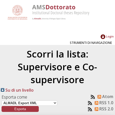
Login
STRUMENTI DI NAVIGAZIONE
Scorri la lista:
Supervisore e Co-
supervisore
Su di un livello
Atom
Esporta come
RSS 1.0
RSS 2.0