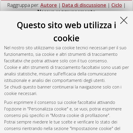
Raggruppa per:
Autore
|
Data di discussione
|
Ciclo
|
Nessun raggruppamento
Questo sito web utilizza i
Numero di documenti:
1
.
cookie
Gravino, Pietro
(2015)
Novel investigation methods in
Computational Social Dynamics and Complex Systems
,
Nel nostro sito utilizziamo sia cookie tecnici necessari per il suo
[Dissertation thesis], Alma Mater Studiorum Università di
funzionamento, sia cookie e altri strumenti di tracciamento
Bologna. Dottorato di ricerca in
Fisica
, 26 Ciclo. DOI
facoltativi che potrai attivare solo con il tuo consenso.
10.6092/unibo/amsdottorato/6765.
Cookie e altri strumenti di tracciamento facoltativi sono usati per
analisi statistiche, misure sull'efficacia della comunicazione
Questa lista e' stata generata il
Fri Aug 7 20:43:24 2026 CEST
.
istituzionale e analisi dei comportamenti degli utenti.
Se chiudi questo banner continuerai la navigazione solo con i
cookie necessari.
Atom
Puoi esprimere il consenso sui cookie facoltativi attivando
Rss 1.0
l'opzione in "Personalizza cookie" e, se vuoi, potrai esprimere
consensi più specifici in "Mostra cookie di profilazione".
Rss 2.0
Potrai sempre rivedere le tue scelte e verificare lo stato dei
consensi rientrando nella sezione "Impostazione cookie" del