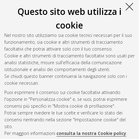
Questo sito web utilizza i
cookie
Nel nostro sito utilizziamo sia cookie tecnici necessari per il suo
funzionamento, sia cookie e altri strumenti di tracciamento
facoltativi che potrai attivare solo con il tuo consenso.
Cookie e altri strumenti di tracciamento facoltativi sono usati per
Gestione del documento:
analisi statistiche, misure sull'efficacia della comunicazione
istituzionale e analisi dei comportamenti degli utenti.
Se chiudi questo banner continuerai la navigazione solo con i
cookie necessari.
Atom
Puoi esprimere il consenso sui cookie facoltativi attivando
Rss 1.0
l'opzione in "Personalizza cookie" e, se vuoi, potrai esprimere
consensi più specifici in "Mostra cookie di profilazione".
Rss 2.0
Potrai sempre rivedere le tue scelte e verificare lo stato dei
consensi rientrando nella sezione "Impostazione cookie" del
sito.
AMS Dottorato
Per maggiori informazioni
consulta la nostra Cookie policy
.
ISSN: 2038-7946