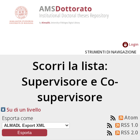
Login
STRUMENTI DI NAVIGAZIONE
Scorri la lista:
Supervisore e Co-
supervisore
Su di un livello
Atom
Esporta come
RSS 1.0
RSS 2.0