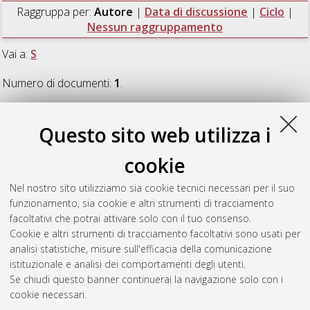
Raggruppa per:
Autore
|
Data di discussione
|
Ciclo
|
Nessun raggruppamento
Vai a:
S
Numero di documenti:
1
.
S
Questo sito web utilizza i
cookie
Strano, Bruno
(2022)
Design, development and guidance of
the Airborne’s quadrotor
, [Dissertation thesis], Alma Mater
Nel nostro sito utilizziamo sia cookie tecnici necessari per il suo
Studiorum Università di Bologna. Dottorato di ricerca in
funzionamento, sia cookie e altri strumenti di tracciamento
Ingegneria biomedica, elettrica e dei sistemi
, 34 Ciclo. DOI
facoltativi che potrai attivare solo con il tuo consenso.
10.48676/unibo/amsdottorato/10221.
Cookie e altri strumenti di tracciamento facoltativi sono usati per
analisi statistiche, misure sull'efficacia della comunicazione
Questa lista e' stata generata il
Fri Aug 7 20:43:41 2026 CEST
.
istituzionale e analisi dei comportamenti degli utenti.
Se chiudi questo banner continuerai la navigazione solo con i
cookie necessari.
Atom