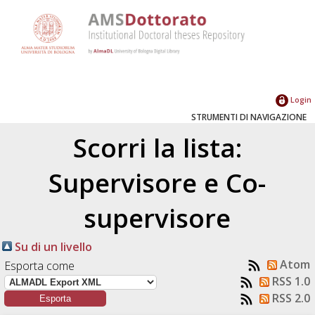
Login
STRUMENTI DI NAVIGAZIONE
Scorri la lista:
Supervisore e Co-
supervisore
Su di un livello
Atom
Esporta come
RSS 1.0
RSS 2.0