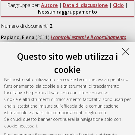
Raggruppa per:
Autore
|
Data di discussione
|
Ciclo
|
Nessun raggruppamento
Numero di documenti:
2
.
Papiano, Elena
(2011)
I controlli esterni e il coordinamento
della finanza pubblica
, [Dissertation thesis], Alma Mater
Studiorum Università di Bologna. Dottorato di ricerca in
Questo sito web utilizza i
Istituzioni, mercati e tutele: indirizzo "Diritto amministrativo"
, 23
Ciclo.
cookie
Stefani, Evelina
(2008)
La pianificazione territoriale di livello
Nel nostro sito utilizziamo sia cookie tecnici necessari per il suo
provinciale nella legislazione regionale
, [Dissertation thesis],
funzionamento, sia cookie e altri strumenti di tracciamento
Alma Mater Studiorum Università di Bologna. Dottorato di
facoltativi che potrai attivare solo con il tuo consenso.
ricerca in
Diritto pubblico
, 20 Ciclo.
Cookie e altri strumenti di tracciamento facoltativi sono usati per
analisi statistiche, misure sull'efficacia della comunicazione
Questa lista e' stata generata il
Fri Aug 7 20:47:10 2026 CEST
.
istituzionale e analisi dei comportamenti degli utenti.
Se chiudi questo banner continuerai la navigazione solo con i
cookie necessari.
Atom
Puoi esprimere il consenso sui cookie facoltativi attivando